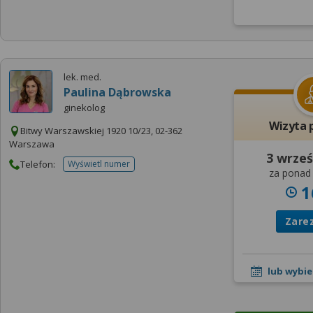
lek. med.
Paulina Dąbrowska
ginekolog
Wizyta 
Bitwy Warszawskiej 1920 10/23, 02-362
Warszawa
3 wrześ
Telefon:
Wyświetl numer
telefonu do placowki
za ponad 
1
Zare
lub wybie