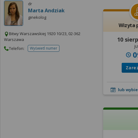
dr
Marta Andziak
ginekolog
Wizyta 
Bitwy Warszawskiej 1920 10/23, 02-362
10 sier
Warszawa
ju
Telefon:
Wyświetl numer
telefonu do placowki
0
Zare
lub wybie