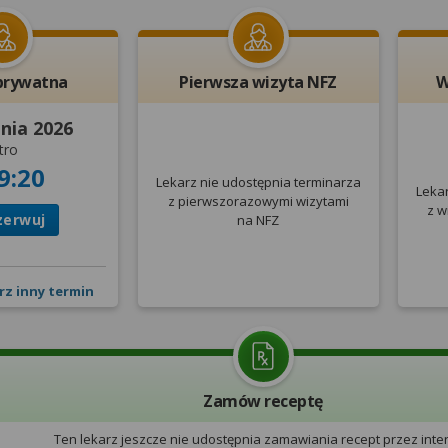
prywatna
Pierwsza wizyta NFZ
W
pnia 2026
tro
9:20
Lekarz nie udostępnia terminarza
Leka
z pierwszorazowymi wizytami
z w
zerwuj
na NFZ
rz inny termin
Zamów receptę
Ten lekarz jeszcze nie udostępnia zamawiania recept przez inter