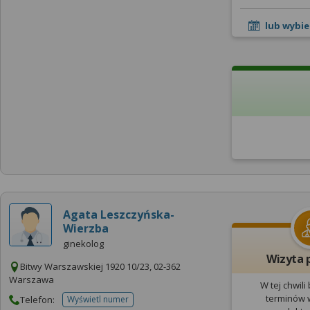
lub wybie
Agata Leszczyńska-
Wierzba
ginekolog
Wizyta 
Bitwy Warszawskiej 1920 10/23, 02-362
Warszawa
W tej chwili
terminów w
Telefon:
Wyświetl numer
telefonu do placowki