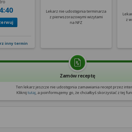
tro
4:40
Lekarz nie udostępnia terminarza
Leka
z pierwszorazowymi wizytami
z w
zerwuj
na NFZ
rz inny termin
Zamów receptę
Ten lekarz jeszcze nie udostępnia zamawiania recept przez inter
Kliknij
tutaj
, a poinformujemy go, że chciałbyś skorzystać z tej funk