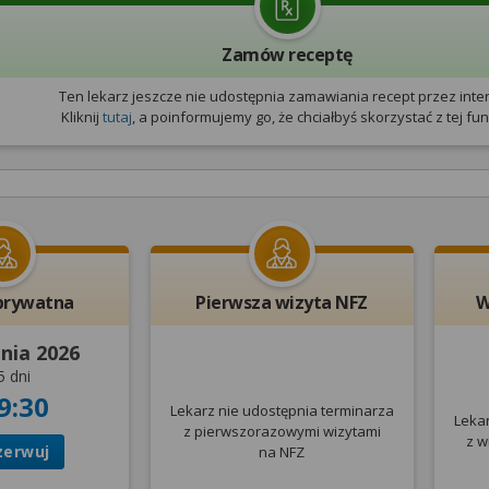
Zamów receptę
Ten lekarz jeszcze nie udostępnia zamawiania recept przez inter
Kliknij
tutaj
, a poinformujemy go, że chciałbyś skorzystać z tej funk
prywatna
Pierwsza wizyta NFZ
W
pnia 2026
5 dni
9:30
Lekarz nie udostępnia terminarza
Leka
z pierwszorazowymi wizytami
z w
zerwuj
na NFZ