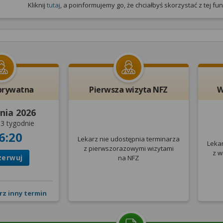
Kliknij
tutaj
, a poinformujemy go, że chciałbyś skorzystać z tej funk
prywatna
Pierwsza wizyta NFZ
W
nia 2026
3 tygodnie
6:20
Lekarz nie udostępnia terminarza
Leka
z pierwszorazowymi wizytami
z w
zerwuj
na NFZ
rz inny termin