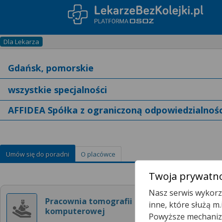
Dla Lekarza
AFFIDEA Spółka z ograniczoną odpowiedzialnoś
Umów się do poradni
O placówce
Twoja prywatno
Nasz serwis wykorzy
Pracownia tomografii
inne, które służą m
komputerowej
Powyższe mechanizm