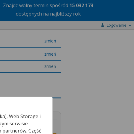
Znajdź wolny termin
spośród
15 032 173
dostępnych na najbliższy rok
Logowanie
miasto
zmień
specjalizację
zmień
zmień
ka), Web Storage i
zym serwisie.
h partnerów. Część