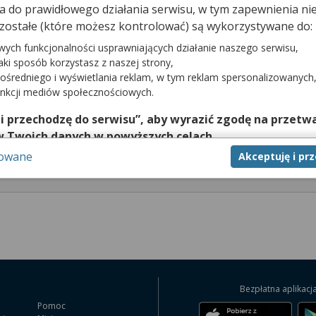
dna do prawidłowego działania serwisu, w tym zapewnienia 
Zarezerwuj wizytę telefonicznie
zostałe (które możesz kontrolować) są wykorzystywane do:
Wymagane skierowanie
wych funkcjonalności usprawniających działanie naszego serwisu,
jaki sposób korzystasz z naszej strony,
ośredniego i wyświetlania reklam, w tym reklam spersonalizowanych
tej poradni wymaga telefonicznego kontaktu z przychodnią pod numerem:
unkcji mediów społecznościowych.
 i przechodzę do serwisu”, aby wyrazić zgodę na przetwa
a rejestracji:
w Twoich danych w powyższych celach.
Wtorek
Środa
Czwartek
Piątek
Sobota
sowane
Akceptuję i pr
nie zgody jest dobrowolne, a wyrażoną zgodę możesz w każd
08:00 - 18:00
08:00 - 18:00
08:00 - 18:00
08:00 - 18:00
nieczyn
zgodę na przetwarzanie Twoich danych tylko w niektórych ce
cej lub chcesz przeprowadzić konfigurację szczegółową, to 
eń zaawansowanych”.
na temat wykorzystywania narzędzi zewnętrznych w naszym se
isu.
Bezpłatna aplikacj
Pomoc