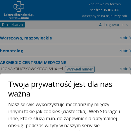
Znajdź wolny termin
spośród
15 032 335
dostępnych na najbliższy rok
Dla Lekarza
Logowanie
miast
zmień
specja
zmień
ARKMEDIC CENTRUM MEDYCZNE
zmień
LEONA KRUCZKOWSKIEGO 6/U4,
tel.
Wyświetl numer
telefonu
lek.
Agnieszka Porowska
lekarz chorób wewnętrznych, hematolog
Twoja prywatność jest dla nas
zmień
ważna
Lek. Agnieszka Porowska
Specjalista chorób wewnętrznych i hematologii.
Nasz serwis wykorzystuje mechanizmy między
W 2001 roku ukończyłam studia na Wydziale Lekarskim
innymi takie jak cookies (ciasteczka), Web Storage i
Akademii Medycznej w Białymstoku. Staż podyplomowy
inne, które służą m.in. do zapewnienia optymalnej
Pokaż więcej...
odbyłam w Państwowym Szpitalu Klinicznym Akademii
obsługi podczas wizyty w naszym serwisie.
Medycznej w Białymstoku w latach 2001-2002. Od 2003