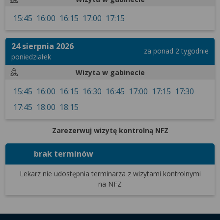
wyrażoną zgodę możesz w każdej chwili cofnąć,
nadpłytkowości
możesz też wycofać zgodę na przetwarzanie Twoich
limfadenopatii (powiększonych węzłów chłonnych)
15:45
16:00
16:15
17:00
17:15
danych tylko w niektórych celach. Jeżeli chcesz
zespołów mielodysplastycznych
dowiedzieć się więcej lub chcesz przeprowadzić
osteomielofibrozy
24 sierpnia 2026
przewlekłych białaczek szpikowych
konfigurację szczegółową, to możesz tego dokonać
za ponad 2 tygodnie
przewlekłych białaczek limfocytowych
poniedziałek
za pomocą „Ustawień zaawansowanych”.
szpiczaka plazmocytowego
Wizyta w gabinecie
Więcej informacji na temat wykorzystywania
chłoniaków
narzędzi zewnętrznych w naszym serwisie
15:45
16:00
16:15
16:30
16:45
17:00
17:15
17:30
Lek. Agnieszka Porowska konsultuje pacjentów
znajdziesz w Regulaminie Serwisu.
dorosłych w języku polskim i angielskim.
17:45
18:00
18:15
Konsultacja hematologiczna dorośli - pierwsza
300
wizyta
zł
Zarezerwuj wizytę kontrolną NFZ
(dr n med. Karolina Radomska | lek. Agnieszka
Porowska)
brak terminów
Konsultacja hematologiczna dorośli - następna
250
wizyta
zł
Lekarz nie udostępnia terminarza
z wizytami kontrolnymi
(dr n med. Karolina Radomska | lek. Agnieszka
na NFZ
Porowska)