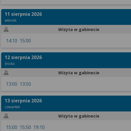
Rehabilitacja domowa dla seniorów pozwala sta
mobilności i koordynacji ruchowej, aby redukow
11 sierpnia 2026
Usprawnianie po złamaniach, wypadkach oraz ws
wtorek
Rehabilitacja po urazach i złamaniach:
Wizyta w gabinecie
Konsultuje pacjentów dorosłych w języku polskim
Fizjoterapia - terapia manualna (50 min.) - pierwsza wi
14:10
15:00
Fizjoterapia - terapia manualna - pakiet 10 wizyt
Instruktaż ćwiczeń do samodzielnego wykonania
12 sierpnia 2026
Fizjoterapia - terapia manualna (25 min.)
środa
Wizyty domowe terapia manualna
Pakiet wizyt domowych terapia manualna - 10 wizyt
Wizyta w gabinecie
Pakiet wizyt domowych terapia manualna - 5 wizyt (do
13:00
13:50
13 sierpnia 2026
czwartek
Wizyta w gabinecie
15:00
15:50
19:10