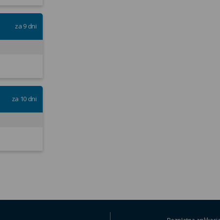
za 9 dni
za 10 dni