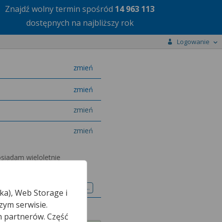
Znajdź wolny termin
spośród
14 963 113
dostępnych na najbliższy rok
Logowanie
miasto
zmień
specjalizację
zmień
zmień
zmień
osiadam wieloletnie
niu przewlekłego i ostrego
Pokaż więcej...
ka), Web Storage i
zym serwisie.
h partnerów. Część