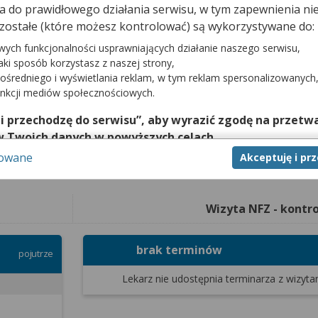
dna do prawidłowego działania serwisu, w tym zapewnienia 
t.
zostałe (które możesz kontrolować) są wykorzystywane do:
cji.
wych funkcjonalności usprawniających działanie naszego serwisu,
 górnych i dolnych
jaki sposób korzystasz z naszej strony,
ośredniego i wyświetlania reklam, w tym reklam spersonalizowanych
unkcji mediów społecznościowych.
fisty)
Terminy od dnia
Ro
wa, uszkodzenie stożka rotatorów)
 i przechodzę do serwisu”, aby wyrazić zgodę na przetwa
ngrion )
w Twoich danych w powyższych celach.
szkodzenie ścięgna Achillesa)
sowane
złamaniach )
Akceptuję i pr
nie zgody jest dobrowolne, a wyrażoną zgodę możesz w każd
i ACL, endoprotezoplastyce stawu biodrowego i kolanowego, po oper
zgodę na przetwarzanie Twoich danych tylko w niektórych ce
cej lub chcesz przeprowadzić konfigurację szczegółową, to 
Wizyta NFZ - kontr
eń zaawansowanych”.
na temat wykorzystywania narzędzi zewnętrznych w naszym se
brak terminów
isu.
pojutrze
awu kolanowego
wu biodrowego
Lekarz nie udostępnia terminarza
z wizyta