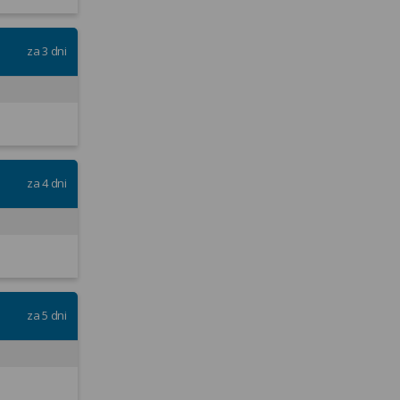
rszym pacjentom jak najdłużej zachować sprawność i samodzielność.
ać ryzyko wystąpienia urazów i upadków.
za 3 dni
zelkich uszkodzeniach aparatu ruchu
 i angielskim.
zyta
200 zł
1800 zł
200 zł
110 zł
za 4 dni
220 zł
2000 zł
 wykorzystania przez 4 miesiące)
1045 zł
za 5 dni