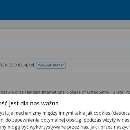
SKIEGO 6/U4,
tel.
Wyświetl numer
telefonu
szawie oraz Flanders International Collage of Osteopathy - 3 lata. P
emami ortopedycznymi oraz neurologicznymi. Specjalizuję się w lecze
ść jest dla nas ważna
m po urazach i operacjach.
stuje mechanizmy między innymi takie jak cookies (ciastecz
.in. do zapewnienia optymalnej obsługi podczas wizyty w nas
edług Stecco (FM)
y mogą być wykorzystywane przez nas, jak i przez naszyc
lata