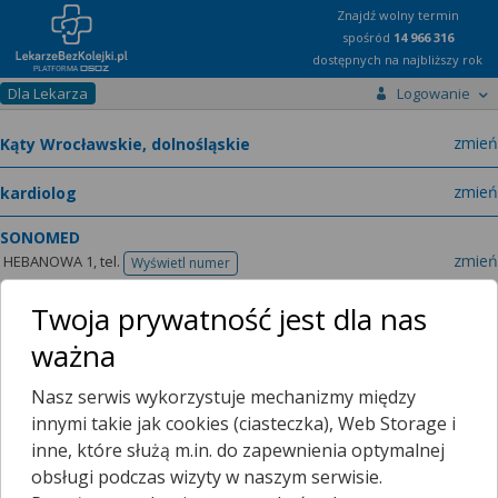
Znajdź wolny termin
spośród
14 966 316
dostępnych na najbliższy rok
Dla Lekarza
Logowanie
miast
zmień
specja
zmień
SONOMED
zmień
HEBANOWA 1,
tel.
Wyświetl numer
telefonu
lek.
Anna Langner-Hetmańczuk
kardiolog
zmień
Twoja prywatność jest dla nas
ważna
Nasz serwis wykorzystuje mechanizmy między
innymi takie jak cookies (ciasteczka), Web Storage i
inne, które służą m.in. do zapewnienia optymalnej
Ten lekarz jeszcze nie udostępnia zamawiania recept przez
obsługi podczas wizyty w naszym serwisie.
internet.