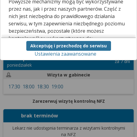
Powyższe mechanizmy mogą być wykorzystywane
Kliknij
tutaj
, a poinformujemy go, że chciałbyś skorzystać z tej
przez nas, jak i przez naszych partnerów. Część z
funkcji.
nich jest niezbędna do prawidłowego działania
serwisu, w tym zapewnienia niezbędnego poziomu
bezpieczeństwa, pozostałe (które możesz
Terminarz
Filtrowanie wyników
kontrolować) są wykorzystywane do:
Zarezerwuj wizytę prywatną
Akceptuję i przechodzę do serwisu
obsługi dodatkowych funkcjonalności
Ustawienia zaawansowane
usprawniających działanie naszego serwisu,
17 sierpnia 2026
analizy tego, w jaki sposób korzystasz z naszej
za 7 dni
poniedziałek
strony,
marketingu bezpośredniego i wyświetlania reklam, w
Wizyta w gabinecie
tym reklam spersonalizowanych,
17:30
18:00
18:30
19:00
udostępniania funkcji mediów społecznościowych.
Kliknij „Akceptuję i przechodzę do serwisu”, aby
Zarezerwuj wizytę kontrolną NFZ
wyrazić zgodę na przetwarzanie przez nas i
naszych partnerów Twoich danych w
brak terminów
powyższych celach.
Lekarz nie udostępnia terminarza
z wizytami kontrolnymi
Pamiętaj, że wyrażenie zgody jest dobrowolne, a
na NFZ