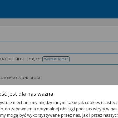
A POLSKIEGO 1/16,
tel.
Wyświetl numer
telefonu
STA OTORYNOLARYNGOLOGII
ść jest dla nas ważna
stuje mechanizmy między innymi takie jak cookies (ciastecz
.in. do zapewnienia optymalnej obsługi podczas wizyty w nas
t.
y mogą być wykorzystywane przez nas, jak i przez naszyc