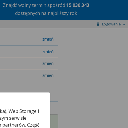
Znajdź wolny termin
spośród
15 030 343
dostępnych na najbliższy rok
Logowanie
miasto
zmień
specjalizację
zmień
zmień
zmień
ka), Web Storage i
zym serwisie.
h partnerów. Część