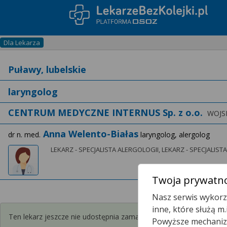
Dla Lekarza
CENTRUM MEDYCZNE INTERNUS Sp. z o.o.
WOJSK
Anna Welento-Białas
dr n. med.
laryngolog, alergolog
LEKARZ - SPECJALISTA ALERGOLOGII, LEKARZ - SPECJALI
Twoja prywatno
Nasz serwis wykorzy
inne, które służą m
Ten lekarz jeszcze nie udostępnia zamawiania recept przez interne
Powyższe mechanizm