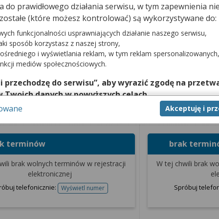
cji.
dna do prawidłowego działania serwisu, w tym zapewnienia 
zostałe (które możesz kontrolować) są wykorzystywane do:
wych funkcjonalności usprawniających działanie naszego serwisu,
jaki sposób korzystasz z naszej strony,
Terminy od dnia
ośredniego i wyświetlania reklam, w tym reklam spersonalizowanych
unkcji mediów społecznościowych.
 i przechodzę do serwisu”, aby wyrazić zgodę na przetwa
Wizyta NFZ - pierwsza
Wizyta 
w Twoich danych w powyższych celach.
ymagane skierowanie od lekarza POZ
sowane
Akceptuję i pr
nie zgody jest dobrowolne, a wyrażoną zgodę możesz w każd
wanie zwykłe
Skierowanie pilne
zgodę na przetwarzanie Twoich danych tylko w niektórych ce
cej lub chcesz przeprowadzić konfigurację szczegółową, to 
ak terminów
brak termi
eń zaawansowanych”.
na temat wykorzystywania narzędzi zewnętrznych w naszym se
wili brak wolnych terminów w rejestracji
W tej chwili brak w
isu.
elektronicznej
el
róbuj telefonicznie:
Spróbuj telefo
Wyświetl numer
telefonu