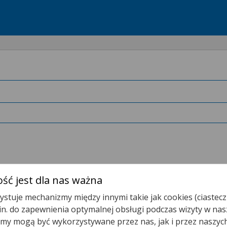
ść jest dla nas ważna
stuje mechanizmy między innymi takie jak cookies (ciastecz
Poradnia/gabinet Położnej Podstawowej Opieki Zdrowot
.in. do zapewnienia optymalnej obsługi podczas wizyty w nas
y mogą być wykorzystywane przez nas, jak i przez naszyc