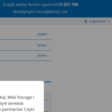
Znajdź wolny termin
spośród
15 031 790
dostępnych na najbliższy rok
Logowanie
miasto
zmień
specjalizację
zmień
zmień
ka), Web Storage i
nej
zym serwisie.
h partnerów. Część