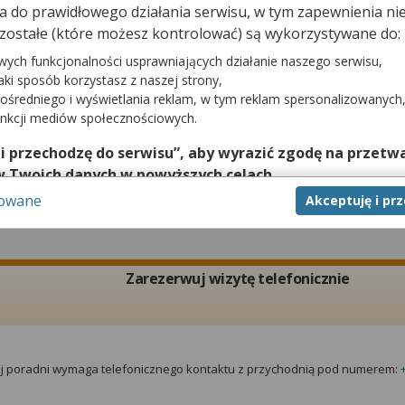
dna do prawidłowego działania serwisu, w tym zapewnienia 
Zarezerwuj wizytę telefonicznie
zostałe (które możesz kontrolować) są wykorzystywane do:
wych funkcjonalności usprawniających działanie naszego serwisu,
jaki sposób korzystasz z naszej strony,
ośredniego i wyświetlania reklam, w tym reklam spersonalizowanych
tej poradni wymaga telefonicznego kontaktu z przychodnią pod numerem:
unkcji mediów społecznościowych.
 i przechodzę do serwisu”, aby wyrazić zgodę na przetwa
w Twoich danych w powyższych celach.
sowane
Akceptuję i pr
nie zgody jest dobrowolne, a wyrażoną zgodę możesz w każd
Poradnia/gabinet Pielęgniarki Podstawowej Opieki Zdrow
zgodę na przetwarzanie Twoich danych tylko w niektórych ce
cej lub chcesz przeprowadzić konfigurację szczegółową, to 
eń zaawansowanych”.
Zarezerwuj wizytę telefonicznie
na temat wykorzystywania narzędzi zewnętrznych w naszym se
isu.
tej poradni wymaga telefonicznego kontaktu z przychodnią pod numerem: