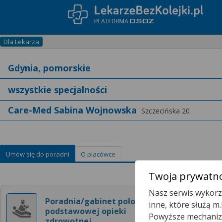
Dla Lekarza
Care-Med Sabina Wojnowska
Szczecińska 20
Umów się do poradni
O placówce
Twoja prywatno
Nasz serwis wykorzy
Poradnia/gabinet położnej
inne, które służą m
podstawowej opieki
Powyższe mechanizm
zdrowotnej