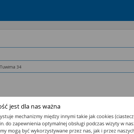
 Tuwima 34
ść jest dla nas ważna
stuje mechanizmy między innymi takie jak cookies (ciastecz
Poradnia Psychologiczna Dla Dzieci
.in. do zapewnienia optymalnej obsługi podczas wizyty w nas
y mogą być wykorzystywane przez nas, jak i przez naszyc