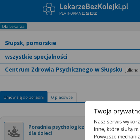
Dla Lekarza
Centrum Zdrowia Psychicznego w Słupsku
Juliana
Umów się do poradni
O placówce
Twoja prywatno
Nasz serwis wykorzy
Poradnia psychologiczna
inne, które służą m
dla dzieci
Powyższe mechanizm