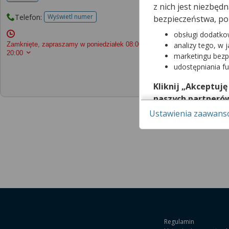
z nich jest niezbę
Telefon:
Wyświetl numer
bezpieczeństwa, po
telefonu do placowki
obsługi dodatko
Zamknięte, zapraszamy w poniedziałek
08:00 -
analizy tego, w 
20:00
marketingu bezp
Rejestracja do 
udostępniania f
Kliknij „Akceptuję
naszych partneró
Ustawienia zaawan
Pamiętaj, że wyraże
możesz też wycofać 
dowiedzieć się wię
za pomocą „Ustawi
Więcej informacji 
w Regulaminie Serw
Regulamin