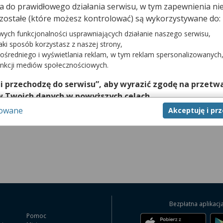
dna do prawidłowego działania serwisu, w tym zapewnienia 
Zarezerwuj wizytę telefonicznie
zostałe (które możesz kontrolować) są wykorzystywane do:
wych funkcjonalności usprawniających działanie naszego serwisu,
jaki sposób korzystasz z naszej strony,
ośredniego i wyświetlania reklam, w tym reklam spersonalizowanych
tej poradni wymaga telefonicznego kontaktu z przychodnią pod numerem:
unkcji mediów społecznościowych.
 i przechodzę do serwisu”, aby wyrazić zgodę na przetwa
w Twoich danych w powyższych celach.
sowane
Akceptuję i pr
nie zgody jest dobrowolne, a wyrażoną zgodę możesz w każd
zgodę na przetwarzanie Twoich danych tylko w niektórych ce
cej lub chcesz przeprowadzić konfigurację szczegółową, to 
eń zaawansowanych”.
na temat wykorzystywania narzędzi zewnętrznych w naszym se
isu.
Bezpłatna aplikacj
Pomoc