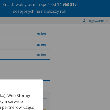
Znajdź wolny termin
spośród
14 963 215
dostępnych na najbliższy rok
Logowanie
miasto
zmień
specjalizację
zmień
zmień
ka), Web Storage i
zym serwisie.
h partnerów. Część