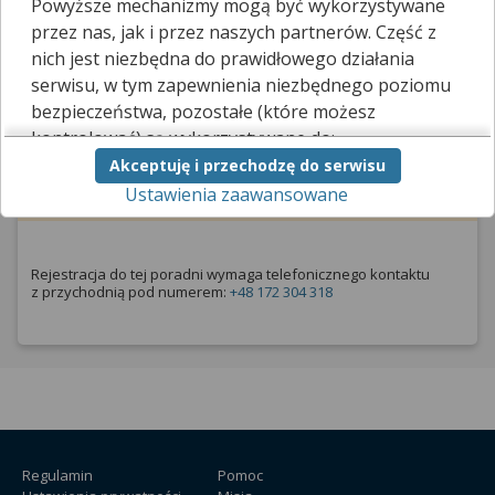
Powyższe mechanizmy mogą być wykorzystywane
Poradnia stomatologiczna dla dzieci i
młodzieży
przez nas, jak i przez naszych partnerów. Część z
nich jest niezbędna do prawidłowego działania
serwisu, w tym zapewnienia niezbędnego poziomu
Poradnia stomatologiczna dla dzieci i młodzieży
bezpieczeństwa, pozostałe (które możesz
kontrolować) są wykorzystywane do:
Zarezerwuj wizytę telefonicznie
Akceptuję i przechodzę do serwisu
obsługi dodatkowych funkcjonalności
Ustawienia zaawansowane
usprawniających działanie naszego serwisu,
analizy tego, w jaki sposób korzystasz z naszej
strony,
marketingu bezpośredniego i wyświetlania reklam, w
Rejestracja do tej poradni wymaga telefonicznego kontaktu
tym reklam spersonalizowanych,
z przychodnią pod numerem:
+48 172 304 318
udostępniania funkcji mediów społecznościowych.
Kliknij „Akceptuję i przechodzę do serwisu”, aby
wyrazić zgodę na przetwarzanie przez nas i
naszych partnerów Twoich danych w
powyższych celach.
Pamiętaj, że wyrażenie zgody jest dobrowolne, a
Regulamin
Pomoc