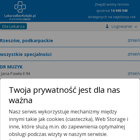
Znajdź wolny termin
spośród
14 949 948
dostępnych na najbliższy rok
Dla Lekarza
Logowanie
miast
zmień
specja
zmień
DR MUZYK
zmień
Jana Pawła II 94
Twoja prywatność jest dla nas
ważna
Poradnie
O placówce
Nasz serwis wykorzystuje mechanizmy między
innymi takie jak cookies (ciasteczka), Web Storage i
Telefon:
Wyświetl numer
inne, które służą m.in. do zapewnienia optymalnej
telefonu do placowki
obsługi podczas wizyty w naszym serwisie.
Zamknięte, zapraszamy jutro
08:00 - 13:00