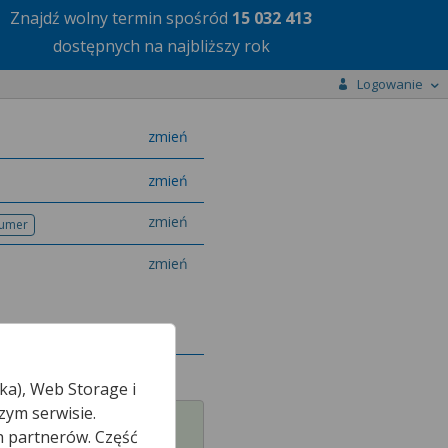
Znajdź wolny termin
spośród
15 032 413
dostępnych na najbliższy rok
Logowanie
miasto
zmień
specjalizację
zmień
zmień
numer
efonu
zmień
ka), Web Storage i
zym serwisie.
h partnerów. Część