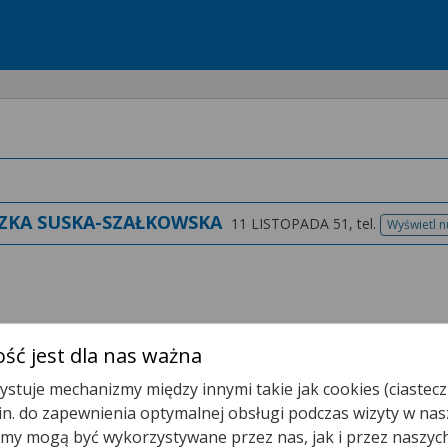
ZKA SUSKA-SZAŁKOWSKA
11 LISTOPADA 51,
tel.
Wyświetl 
tel
ść jest dla nas ważna
stuje mechanizmy między innymi takie jak cookies (ciastecz
.in. do zapewnienia optymalnej obsługi podczas wizyty w nas
t.
y mogą być wykorzystywane przez nas, jak i przez naszyc