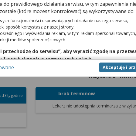
cji.
dna do prawidłowego działania serwisu, w tym zapewnienia 
zostałe (które możesz kontrolować) są wykorzystywane do:
wych funkcjonalności usprawniających działanie naszego serwisu,
jaki sposób korzystasz z naszej strony,
Terminy od dn
ośredniego i wyświetlania reklam, w tym reklam spersonalizowanych
unkcji mediów społecznościowych.
 i przechodzę do serwisu”, aby wyrazić zgodę na przetwa
w Twoich danych w powyższych celach.
sowane
Akceptuję i pr
nie zgody jest dobrowolne, a wyrażoną zgodę możesz w każd
zgodę na przetwarzanie Twoich danych tylko w niektórych ce
Wizyta NFZ - kontr
cej lub chcesz przeprowadzić konfigurację szczegółową, to 
eń zaawansowanych”.
brak terminów
ad 3 tygodnie
na temat wykorzystywania narzędzi zewnętrznych w naszym se
Lekarz nie udostępnia terminarza
z wizyta
isu.