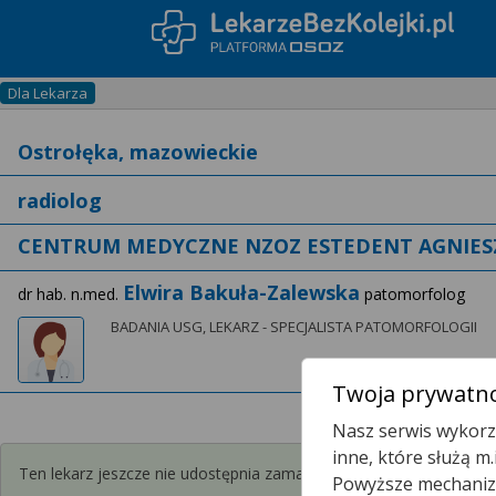
Dla Lekarza
CENTRUM MEDYCZNE NZOZ ESTEDENT AGNIES
Elwira Bakuła-Zalewska
dr hab. n.med.
patomorfolog
BADANIA USG, LEKARZ - SPECJALISTA PATOMORFOLOGII
Twoja prywatno
Nasz serwis wykorzy
inne, które służą m
Ten lekarz jeszcze nie udostępnia zamawiania recept przez interne
Powyższe mechanizm