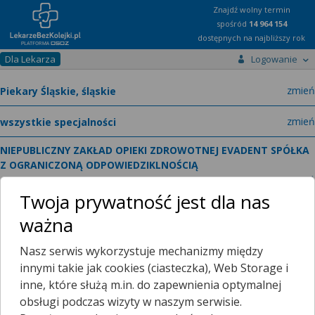
Znajdź wolny termin
spośród
14 964 154
dostępnych na najbliższy rok
Dla Lekarza
Logowanie
miast
zmień
specja
zmień
NIEPUBLICZNY ZAKŁAD OPIEKI ZDROWOTNEJ EVADENT SPÓŁKA
Z OGRANICZONĄ ODPOWIEDZIKLNOŚCIĄ
zmień
Gen. Maczka 13
Twoja prywatność jest dla nas
ważna
Poradnie
O placówce
Nasz serwis wykorzystuje mechanizmy między
innymi takie jak cookies (ciasteczka), Web Storage i
inne, które służą m.in. do zapewnienia optymalnej
Telefon:
Wyświetl numer
telefonu do placowki
obsługi podczas wizyty w naszym serwisie.