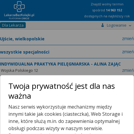
Znajdź wolny termin
spośród
14 963 152
dostępnych na najbliższy rok
Dla Lekarza
Logowanie
miast
zmień
specja
zmień
INDYWIDUALNA PRAKTYKA PIELĘGNIARSKA - ALINA ZAJĄC
zmień
Wojska Polskiego 12
Twoja prywatność jest dla nas
ważna
Poradnie
O placówce
Nasz serwis wykorzystuje mechanizmy między
innymi takie jak cookies (ciasteczka), Web Storage i
Telefon:
Wyświetl numer
inne, które służą m.in. do zapewnienia optymalnej
telefonu do placowki
obsługi podczas wizyty w naszym serwisie.