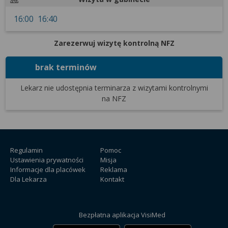
wyrażoną zgodę możesz w każdej chwili cofnąć,
możesz też wycofać zgodę na przetwarzanie Twoich
16:00
16:40
danych tylko w niektórych celach. Jeżeli chcesz
dowiedzieć się więcej lub chcesz przeprowadzić
Zarezerwuj wizytę kontrolną NFZ
konfigurację szczegółową, to możesz tego dokonać
za pomocą „Ustawień zaawansowanych”.
brak terminów
Więcej informacji na temat wykorzystywania
Lekarz nie udostępnia terminarza
z wizytami kontrolnymi
narzędzi zewnętrznych w naszym serwisie
na NFZ
znajdziesz w Regulaminie Serwisu.
Regulamin
Pomoc
Ustawienia prywatności
Misja
Informacje dla placówek
Reklama
Dla Lekarza
Kontakt
Bezpłatna aplikacja VisiMed