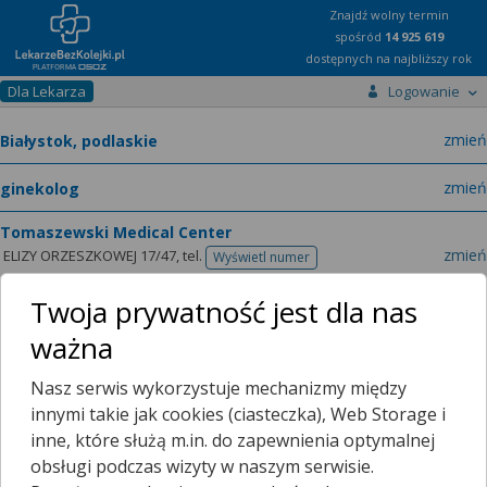
Znajdź wolny termin
spośród
14 925 619
dostępnych na najbliższy rok
Dla Lekarza
Logowanie
miast
zmień
specja
zmień
Tomaszewski Medical Center
zmień
ELIZY ORZESZKOWEJ 17/47,
tel.
Wyświetl numer
telefonu
dr n. med.
Jakub Tomaszewski
ginekolog
zmień
Twoja prywatność jest dla nas
Urodziłem się 14.02.1976 roku w Białymstoku.
ważna
Absolwentem wydziału lekarskiego Akademii Medycznej w
Białymstoku zostałem w roku 2000. W latach
Nasz serwis wykorzystuje mechanizmy między
dziewięćdziesiątych uczestniczyłem w wolontariacie
innymi takie jak cookies (ciasteczka), Web Storage i
Pokaż więcej...
medycznym pod okiem Prof. Antoniego Jasiewicza w
inne, które służą m.in. do zapewnienia optymalnej
Prywatnej Klinice Położniczo Ginekologicznej przy ulicy
obsługi podczas wizyty w naszym serwisie.
Parkowej 6 w Białymstoku.