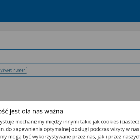
yświetl numer
telefonu
ść jest dla nas ważna
stuje mechanizmy między innymi takie jak cookies (ciastecz
.in. do zapewnienia optymalnej obsługi podczas wizyty w nas
t.
y mogą być wykorzystywane przez nas, jak i przez naszyc