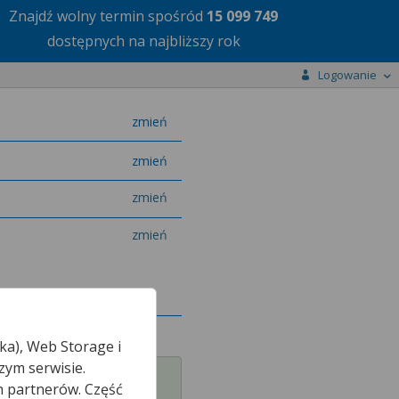
Znajdź wolny termin
spośród
15 099 749
dostępnych na najbliższy rok
Logowanie
miasto
zmień
specjalizację
zmień
zmień
zmień
ka), Web Storage i
zym serwisie.
h partnerów. Część