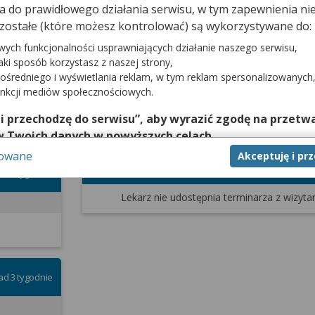
cji.
dna do prawidłowego działania serwisu, w tym zapewnienia 
zostałe (które możesz kontrolować) są wykorzystywane do:
wych funkcjonalności usprawniających działanie naszego serwisu,
jaki sposób korzystasz z naszej strony,
Terminy od dnia
ośredniego i wyświetlania reklam, w tym reklam spersonalizowanych
unkcji mediów społecznościowych.
 i przechodzę do serwisu”, aby wyrazić zgodę na przetwa
Wizyta NFZ - kontr
w Twoich danych w powyższych celach.
sowane
Akceptuję i pr
nie zgody jest dobrowolne, a wyrażoną zgodę możesz w każd
brak terminów
ad 2 tygodnie
zgodę na przetwarzanie Twoich danych tylko w niektórych ce
cej lub chcesz przeprowadzić konfigurację szczegółową, to 
Lekarz nie udostępnia terminarza
z wizyta
eń zaawansowanych”.
na temat wykorzystywania narzędzi zewnętrznych w naszym se
isu.
ad 3 tygodnie