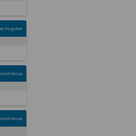
ad 4 tygodnie
onad miesiąc
onad miesiąc