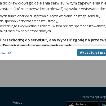
dna do prawidłowego działania serwisu, w tym zapewnienia 
Zarezerwuj wizytę telefonicznie
zostałe (które możesz kontrolować) są wykorzystywane do:
wych funkcjonalności usprawniających działanie naszego serwisu,
jaki sposób korzystasz z naszej strony,
ośredniego i wyświetlania reklam, w tym reklam spersonalizowanych
tej poradni wymaga telefonicznego kontaktu z przychodnią pod numerem:
unkcji mediów społecznościowych.
 i przechodzę do serwisu”, aby wyrazić zgodę na przetwa
w Twoich danych w powyższych celach.
sowane
Akceptuję i pr
nie zgody jest dobrowolne, a wyrażoną zgodę możesz w każd
zgodę na przetwarzanie Twoich danych tylko w niektórych ce
cej lub chcesz przeprowadzić konfigurację szczegółową, to 
eń zaawansowanych”.
na temat wykorzystywania narzędzi zewnętrznych w naszym se
isu.
Bezpłatna aplikacj
Pomoc