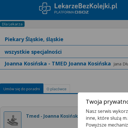
Dla Lekarza
Joanna Kosińska - TMED Joanna Kosińska
Jana Dł
Umów się do poradni
O placówce
Twoja prywatno
Nasz serwis wykorzy
Tmed - Joanna Kosińska
inne, które służą m
Powyższe mechanizm