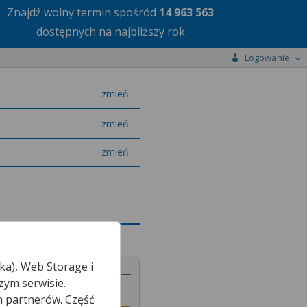
Znajdź wolny termin
spośród
14 963 563
dostępnych na najbliższy rok
Logowanie
miasto
zmień
specjalizację
zmień
zmień
ka), Web Storage i
zym serwisie.
h partnerów. Część