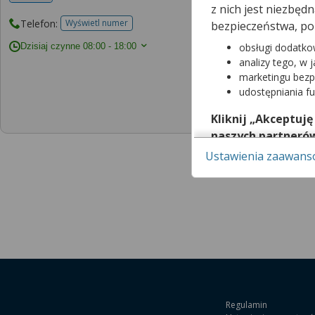
z nich jest niezbę
Telefon:
Wyświetl numer
bezpieczeństwa, po
telefonu do placowki
Dzisiaj czynne
08:00 - 18:00
obsługi dodatko
analizy tego, w 
marketingu bezp
Rejestracja do 
udostępniania f
Kliknij „Akceptuję
naszych partneró
Ustawienia zaawan
Pamiętaj, że wyraże
możesz też wycofać 
dowiedzieć się wię
za pomocą „Ustawi
Więcej informacji 
w Regulaminie Serw
Regulamin