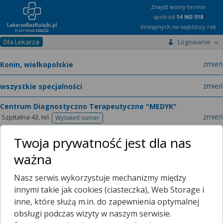
Znajdź wolny termin
spośród
14 963 018
dostępnych na najbliższy rok
Dla Lekarza
Logowanie
miast
zmień
specja
zmień
Centrum Diagnostyczno Terapeutyczne "MEDYK"
zmień
Szpitalna 43,
tel.
Wyświetl numer
telefonu
Twoja prywatność jest dla nas
ważna
O placówce
Nasz serwis wykorzystuje mechanizmy między
innymi takie jak cookies (ciasteczka), Web Storage i
Lokalizacja
inne, które służą m.in. do zapewnienia optymalnej
obsługi podczas wizyty w naszym serwisie.
+