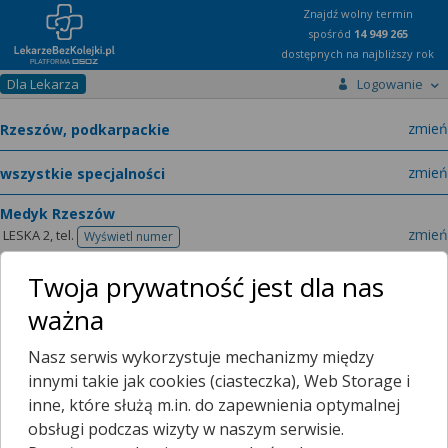
Znajdź wolny termin
spośród
14 949 265
dostępnych na najbliższy rok
Dla Lekarza
Logowanie
miast
zmień
specja
zmień
Medyk Rzeszów
zmień
LESKA 2,
tel.
Wyświetl numer
telefonu
lek.
Natalia Urbaniak
pediatra
zmień
Twoja prywatność jest dla nas
LEKARZ - SPECJALISTA PEDIATRII
ważna
Nasz serwis wykorzystuje mechanizmy między
innymi takie jak cookies (ciasteczka), Web Storage i
inne, które służą m.in. do zapewnienia optymalnej
Obecnie lekarz nie posiada już wolnych terminów on-line dla
obsługi podczas wizyty w naszym serwisie.
zamawiania recept.