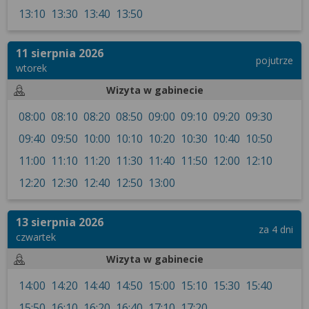
wyrażoną zgodę możesz w każdej chwili cofnąć,
13:10
13:30
13:40
13:50
możesz też wycofać zgodę na przetwarzanie Twoich
danych tylko w niektórych celach. Jeżeli chcesz
dowiedzieć się więcej lub chcesz przeprowadzić
11 sierpnia 2026
pojutrze
konfigurację szczegółową, to możesz tego dokonać
wtorek
za pomocą „Ustawień zaawansowanych”.
Wizyta w gabinecie
Więcej informacji na temat wykorzystywania
08:00
08:10
08:20
08:50
09:00
09:10
09:20
09:30
narzędzi zewnętrznych w naszym serwisie
znajdziesz w Regulaminie Serwisu.
09:40
09:50
10:00
10:10
10:20
10:30
10:40
10:50
11:00
11:10
11:20
11:30
11:40
11:50
12:00
12:10
12:20
12:30
12:40
12:50
13:00
13 sierpnia 2026
za 4 dni
czwartek
Wizyta w gabinecie
14:00
14:20
14:40
14:50
15:00
15:10
15:30
15:40
15:50
16:10
16:20
16:40
17:10
17:20