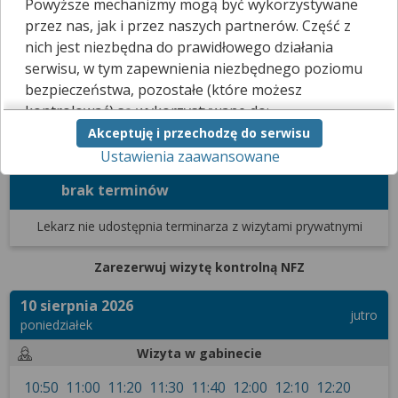
Powyższe mechanizmy mogą być wykorzystywane
Spróbuj w innym terminie lub skontaktuj się z placówką
przez nas, jak i przez naszych partnerów. Część z
telefonicznie albo osobiście.
nich jest niezbędna do prawidłowego działania
Zamów receptę
serwisu, w tym zapewnienia niezbędnego poziomu
bezpieczeństwa, pozostałe (które możesz
kontrolować) są wykorzystywane do:
Terminarz
Filtrowanie wyników
Akceptuję i przechodzę do serwisu
obsługi dodatkowych funkcjonalności
Zarezerwuj wizytę prywatną
Ustawienia zaawansowane
usprawniających działanie naszego serwisu,
analizy tego, w jaki sposób korzystasz z naszej
brak terminów
strony,
marketingu bezpośredniego i wyświetlania reklam, w
Lekarz nie udostępnia terminarza
z wizytami prywatnymi
tym reklam spersonalizowanych,
udostępniania funkcji mediów społecznościowych.
Zarezerwuj wizytę kontrolną NFZ
Kliknij „Akceptuję i przechodzę do serwisu”, aby
10 sierpnia 2026
wyrazić zgodę na przetwarzanie przez nas i
jutro
poniedziałek
naszych partnerów Twoich danych w
powyższych celach.
Wizyta w gabinecie
Pamiętaj, że wyrażenie zgody jest dobrowolne, a
10:50
11:00
11:20
11:30
11:40
12:00
12:10
12:20