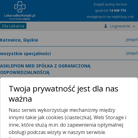
Znajdź wolny termin
spośród
14 949 774
dostępnych na najbliższy rok
Dla Lekarza
Logowanie
miast
zmień
specja
zmień
ASKLEPION MED SPÓŁKA Z OGRANICZONĄ
ODPOWIEDZIALNOŚCIĄ
zmień
Ziołowa 45
Twoja prywatność jest dla nas
ważna
Poradnie
O placówce
Nasz serwis wykorzystuje mechanizmy między
innymi takie jak cookies (ciasteczka), Web Storage i
inne, które służą m.in. do zapewnienia optymalnej
Telefon:
Wyświetl numer
telefonu do placowki
obsługi podczas wizyty w naszym serwisie.