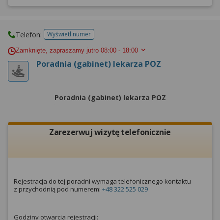
wyrażoną zgodę możesz w każdej chwili cofnąć,
możesz też wycofać zgodę na przetwarzanie Twoich
danych tylko w niektórych celach. Jeżeli chcesz
Telefon:
Wyświetl numer
dowiedzieć się więcej lub chcesz przeprowadzić
telefonu do placowki
konfigurację szczegółową, to możesz tego dokonać
Zamknięte, zapraszamy jutro
08:00 - 18:00
za pomocą „Ustawień zaawansowanych”.
Poradnia (gabinet) lekarza POZ
Więcej informacji na temat wykorzystywania
narzędzi zewnętrznych w naszym serwisie
Poradnia (gabinet) lekarza POZ
znajdziesz w Regulaminie Serwisu.
Zarezerwuj wizytę telefonicznie
Rejestracja do tej poradni wymaga telefonicznego kontaktu
z przychodnią pod numerem:
+48 322 525 029
Godziny otwarcia rejestracji: