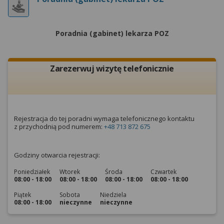
wyrażoną zgodę możesz w każdej chwili cofnąć,
możesz też wycofać zgodę na przetwarzanie Twoich
danych tylko w niektórych celach. Jeżeli chcesz
Poradnia (gabinet) lekarza POZ
dowiedzieć się więcej lub chcesz przeprowadzić
konfigurację szczegółową, to możesz tego dokonać
za pomocą „Ustawień zaawansowanych”.
Zarezerwuj wizytę telefonicznie
Więcej informacji na temat wykorzystywania
narzędzi zewnętrznych w naszym serwisie
znajdziesz w Regulaminie Serwisu.
Rejestracja do tej poradni wymaga telefonicznego kontaktu
z przychodnią pod numerem:
+48 713 872 675
Godziny otwarcia rejestracji:
Poniedziałek
Wtorek
Środa
Czwartek
08:00 - 18:00
08:00 - 18:00
08:00 - 18:00
08:00 - 18:00
Piątek
Sobota
Niedziela
08:00 - 18:00
nieczynne
nieczynne