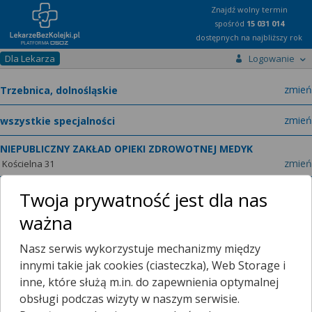
Znajdź wolny termin
spośród
15 031 014
dostępnych na najbliższy rok
Dla Lekarza
Logowanie
miast
zmień
specja
zmień
NIEPUBLICZNY ZAKŁAD OPIEKI ZDROWOTNEJ MEDYK
zmień
Kościelna 31
Twoja prywatność jest dla nas
ważna
Poradnie
O placówce
Nasz serwis wykorzystuje mechanizmy między
innymi takie jak cookies (ciasteczka), Web Storage i
Telefon:
Wyświetl numer
inne, które służą m.in. do zapewnienia optymalnej
telefonu do placowki
obsługi podczas wizyty w naszym serwisie.
Niebawem zamykamy
08:00 - 18:00