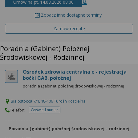
wyrażoną zgodę możesz w każdej chwili cofnąć,
Umów na pt. 14.08.2026 08:00
możesz też wycofać zgodę na przetwarzanie Twoich
danych tylko w niektórych celach. Jeżeli chcesz
Zobacz inne dostępne terminy
dowiedzieć się więcej lub chcesz przeprowadzić
Zamów receptę
konfigurację szczegółową, to możesz tego dokonać
za pomocą „Ustawień zaawansowanych”.
Więcej informacji na temat wykorzystywania
Poradnia (gabinet) Położnej
narzędzi zewnętrznych w naszym serwisie
Środowiskowej - Rodzinnej
znajdziesz w Regulaminie Serwisu.
Ośrodek zdrowia centralna e - rejestracja
boćki GAB. położnej
poradnia (gabinet) położnej środowiskowej - rodzinnej
Białostocka 7/1, 18-106 Turośń Kościelna
Telefon:
Wyświetl numer
telefonu do placowki
Poradnia (gabinet) położnej środowiskowej - rodzinnej