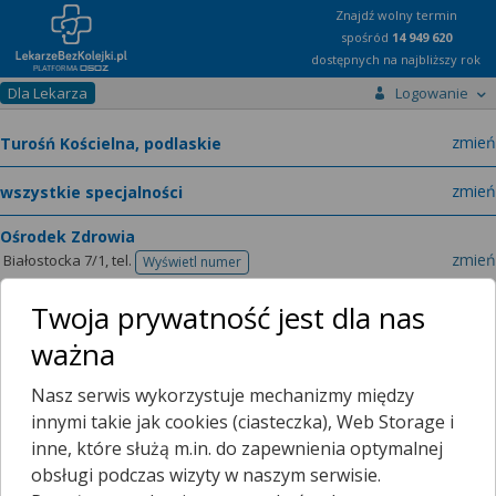
Znajdź wolny termin
spośród
14 949 620
dostępnych na najbliższy rok
Dla Lekarza
Logowanie
miast
zmień
specja
zmień
Ośrodek Zdrowia
zmień
Białostocka 7/1,
tel.
Wyświetl numer
telefonu
Twoja prywatność jest dla nas
ważna
Lekarze
O placówce
Nasz serwis wykorzystuje mechanizmy między
Terminarze
Filtrowanie wyników
innymi takie jak cookies (ciasteczka), Web Storage i
inne, które służą m.in. do zapewnienia optymalnej
Poradnia (gabinet) Lekarza POZ
obsługi podczas wizyty w naszym serwisie.