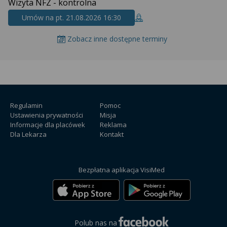
Wizyta NFZ - kontrolna
Umów na pt. 21.08.2026 16:30
Zobacz inne dostępne terminy
Regulamin
Pomoc
Ustawienia prywatności
Misja
Informacje dla placówek
Reklama
Dla Lekarza
Kontakt
Bezpłatna aplikacja VisiMed
Polub nas na