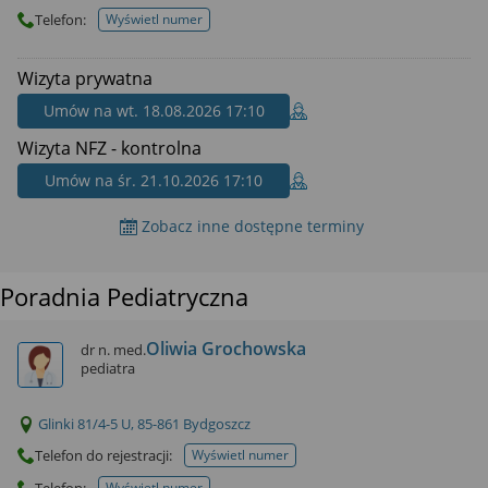
wyrażoną zgodę możesz w każdej chwili cofnąć,
Telefon:
Wyświetl numer
możesz też wycofać zgodę na przetwarzanie Twoich
telefonu do placowki
danych tylko w niektórych celach. Jeżeli chcesz
Wizyta prywatna
dowiedzieć się więcej lub chcesz przeprowadzić
konfigurację szczegółową, to możesz tego dokonać
Umów na wt. 18.08.2026 17:10
za pomocą „Ustawień zaawansowanych”.
Wizyta NFZ - kontrolna
Więcej informacji na temat wykorzystywania
Umów na śr. 21.10.2026 17:10
narzędzi zewnętrznych w naszym serwisie znajdziesz
w Regulaminie Serwisu.
Zobacz inne dostępne terminy
Poradnia Pediatryczna
Oliwia Grochowska
dr n. med.
pediatra
Glinki 81/4-5 U, 85-861 Bydgoszcz
Telefon do rejestracji:
Wyświetl numer
telefonu do rejestracji
Telefon:
Wyświetl numer