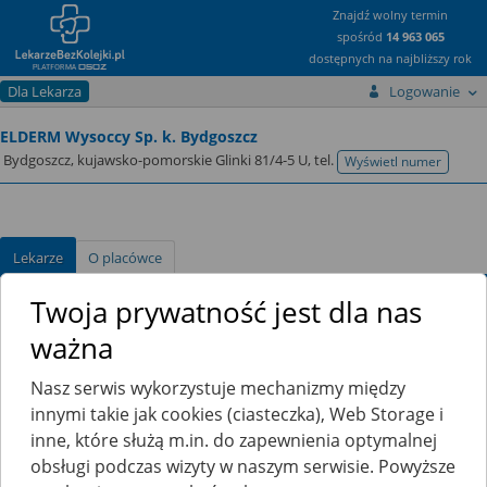
Znajdź wolny termin
spośród
14 963 065
dostępnych na najbliższy rok
Dla Lekarza
Logowanie
ELDERM Wysoccy Sp. k. Bydgoszcz
Bydgoszcz, kujawsko-pomorskie Glinki 81/4-5 U,
tel.
Wyświetl numer
telefonu
Lekarze
O placówce
Twoja prywatność jest dla nas
Terminarze
Filtrowanie wyników
ważna
Poradnia Dermatologiczna
Nasz serwis wykorzystuje mechanizmy między
innymi takie jak cookies (ciasteczka), Web Storage i
Katarzyna Chuchla - Szczupacka
dr n. med.
inne, które służą m.in. do zapewnienia optymalnej
dermatolog, wenerolog
obsługi podczas wizyty w naszym serwisie. Powyższe