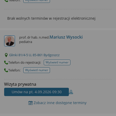
telefonu do placowki
Brak wolnych terminów w rejestracji elektronicznej
Mariusz Wysocki
prof. dr hab. n.med.
pediatra
Glinki 81/4-5 U, 85-861 Bydgoszcz
Telefon do rejestracji:
Wyświetl numer
telefonu do rejestracji
Telefon:
Wyświetl numer
telefonu do placowki
Wizyta prywatna
Umów na pt. 4.09.2026 09:30
Zobacz inne dostępne terminy