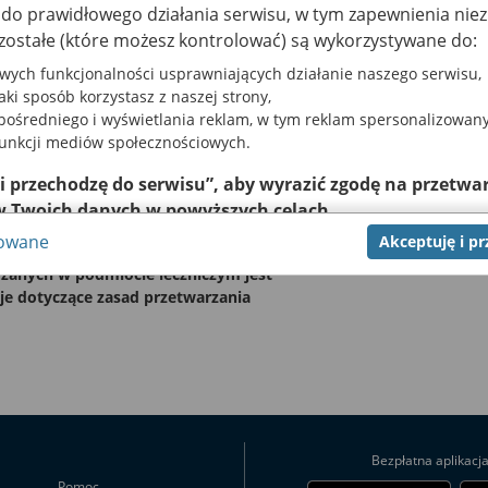
a do prawidłowego działania serwisu, w tym zapewnienia n
+
zostałe (które możesz kontrolować) są wykorzystywane do:
−
wych funkcjonalności usprawniających działanie naszego serwisu,
jaki sposób korzystasz z naszej strony,
ośredniego i wyświetlania reklam, w tym reklam spersonalizowany
mach działalności podmiotu leczniczego
funkcji mediów społecznościowych.
rz, wysokiej jakości
 i przechodzę do serwisu”, aby wyrazić zgodę na przetwar
ch w dogodnym dla Państwa terminie.
w Twoich danych w powyższych celach.
ezpłatne usługi pacjentom
sowane
Akceptuję i p
ętym umową z NFZ.
nie zgody jest dobrowolne, a wyrażoną zgodę możesz w każde
zgodę na przetwarzanie Twoich danych tylko w niektórych ce
anych w podmiocie leczniczym jest
ej lub chcesz przeprowadzić konfigurację szczegółową, to 
je dotyczące zasad przetwarzania
eń zaawansowanych”.
na temat wykorzystywania narzędzi zewnętrznych w naszym se
u.
Bezpłatna aplikacj
Pomoc