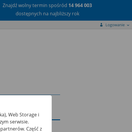
Znajdź wolny termin
spośród
14 964 003
dostępnych na najbliższy rok
Logowanie
ka), Web Storage i
zym serwisie.
partnerów. Część z