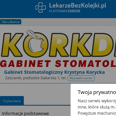
Dla Lekarza
Gabinet Stomatologiczny Krystyna Korycka
Zaścianki, podlaskie Dakarska 1,
tel.
Wyświetl numer
telefonu
Twoja prywatnoś
Nasz serwis wykorzy
O placówce
inne, które służą m
Powyższe mechanizm
Informacje podstawowe