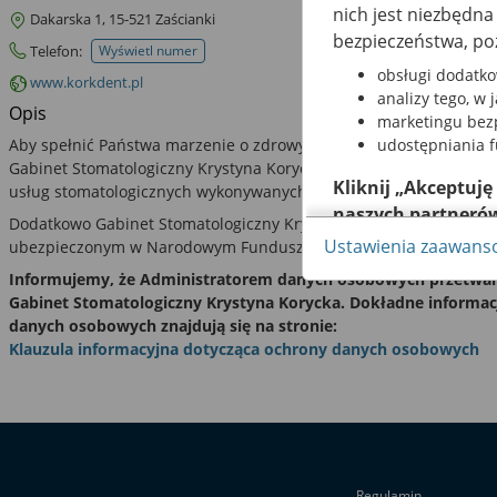
nich jest niezbędn
Dakarska 1, 15-521 Zaścianki
bezpieczeństwa, po
Telefon:
Wyświetl numer
telefonu do rejestracji
obsługi dodatko
www.korkdent.pl
analizy tego, w 
Opis
marketingu bezp
Aby spełnić Państwa marzenie o zdrowych, pięknych zębach, w ra
udostępniania 
Gabinet Stomatologiczny Krystyna Korycka świadczy szeroki wachla
Kliknij „Akceptuję
usług stomatologicznych wykonywanych w komfortowych warunka
naszych partneró
Dodatkowo Gabinet Stomatologiczny Krystyna Korycka świadczy b
Ustawienia zaawan
ubezpieczonym w Narodowym Funduszu Zdrowia w zakresie obj
Pamiętaj, że wyraże
możesz też wycofać 
Informujemy, że Administratorem danych osobowych przetwarz
dowiedzieć się więc
Gabinet Stomatologiczny Krystyna Korycka. Dokładne informac
danych osobowych znajdują się na stronie:
za pomocą „Ustawi
Klauzula informacyjna dotycząca ochrony danych osobowych
Więcej informacji 
Regulaminie Serwis
Regulamin