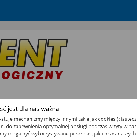
ć jest dla nas ważna
stuje mechanizmy między innymi takie jak cookies (ciastecz
.in. do zapewnienia optymalnej obsługi podczas wizyty w nas
y mogą być wykorzystywane przez nas, jak i przez naszych 
Lokalizacja