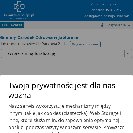
Znajdź wolny termin
spośród
15 032 212
dostępnych na najbliższy rok
Dla Lekarza
Logowanie
Gminny Ośrodek Zdrowia w Jabłonnie
Jabłonna, mazowieckie Parkowa 21,
tel.
Wyświetl numer
telefonu
Lekarze
O placówce
Twoja prywatność jest dla nas
ważna
Terminarze
Filtrowanie wyników
Nasz serwis wykorzystuje mechanizmy między
Poradnia (gabinet) Lekarza POZ
innymi takie jak cookies (ciasteczka), Web Storage i
inne, które służą m.in. do zapewnienia optymalnej
obsługi podczas wizyty w naszym serwisie. Powyższe
Katarzyna Błazik-Kąkol