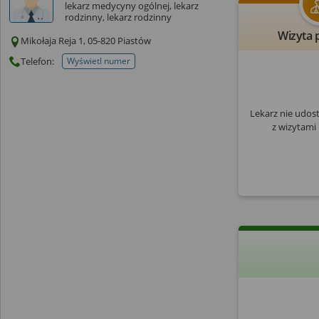
lekarz medycyny ogólnej, lekarz
rodzinny, lekarz rodzinny
Wizyta 
Mikołaja Reja 1, 05-820 Piastów
Telefon:
Wyświetl numer
telefonu do placowki
Lekarz nie udos
z wizytami