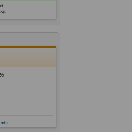
et.
cji.
26
ermin