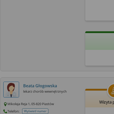
Beata Głogowska
lekarz chorób wewnętrznych
Wizyta 
Mikołaja Reja 1, 05-820 Piastów
Telefon:
Wyświetl numer
telefonu do placowki