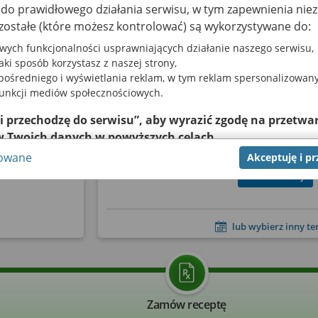
a do prawidłowego działania serwisu, w tym zapewnienia n
zostałe (które możesz kontrolować) są wykorzystywane do:
wych funkcjonalności usprawniających działanie naszego serwisu,
jaki sposób korzystasz z naszej strony,
prywatna
Wizyta NFZ
ośredniego i wyświetlania reklam, w tym reklam spersonalizowany
funkcji mediów społecznościowych.
10 sierpnia 20
 i przechodzę do serwisu”, aby wyrazić zgodę na przetwar
za 4 dni
w Twoich danych w powyższych celach.
15:15
tępnia terminarza
sowane
Akceptuję i p
nie zgody jest dobrowolne, a wyrażoną zgodę możesz w każde
 prywatnymi
Zarezerwuj
zgodę na przetwarzanie Twoich danych tylko w niektórych ce
ej lub chcesz przeprowadzić konfigurację szczegółową, to 
eń zaawansowanych”.
lub wybierz inny t
na temat wykorzystywania narzędzi zewnętrznych w naszym se
u.
Zamów receptę