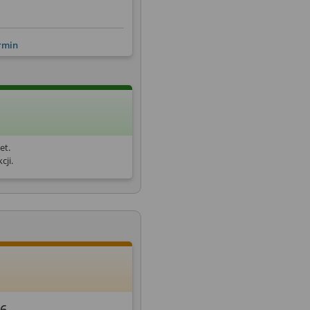
ermin
et.
cji.
26