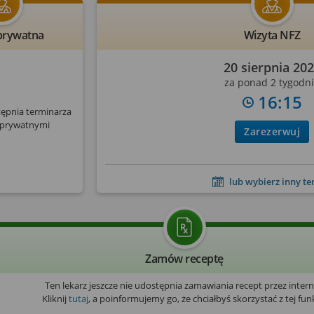
prywatna
Wizyta NFZ
20 sierpnia 20
za ponad 2 tygodn
16:15
tępnia terminarza
 prywatnymi
Zarezerwuj
lub wybierz inny t
Zamów receptę
Ten lekarz jeszcze nie udostępnia zamawiania recept przez intern
Kliknij
tutaj
, a poinformujemy go, że chciałbyś skorzystać z tej funk