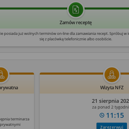
Zamów receptę
nie posiada już wolnych terminów on-line dla zamawiania recept. Spróbuj w 
się z placówką telefonicznie albo osobiście.
prywatna
Wizyta NFZ
21 sierpnia 20
za ponad 2 tygodn
11:15
tępnia terminarza
 prywatnymi
Zarezerwuj