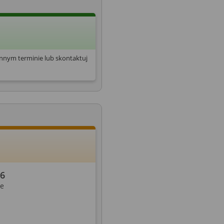
innym terminie lub skontaktuj
26
ie