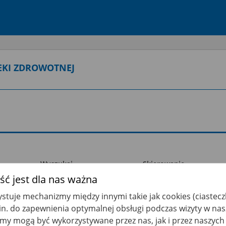
EKI ZDROWOTNEJ
Wyszukaj
Skierowanie
ć jest dla nas ważna
stuje mechanizmy między innymi takie jak cookies (ciastecz
.in. do zapewnienia optymalnej obsługi podczas wizyty w nas
y mogą być wykorzystywane przez nas, jak i przez naszych 