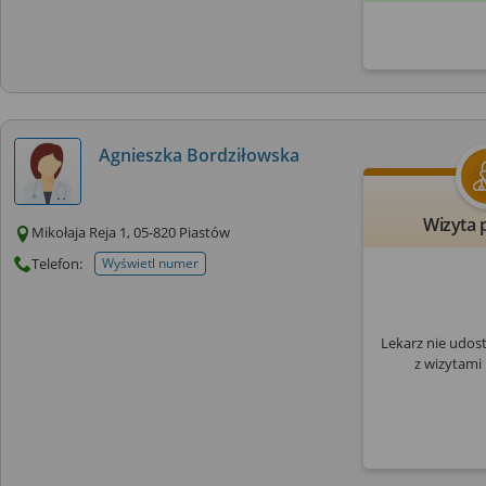
Agnieszka Bordziłowska
Wizyta 
Mikołaja Reja 1, 05-820 Piastów
Telefon:
Wyświetl numer
telefonu do placowki
Lekarz nie udos
z wizytami