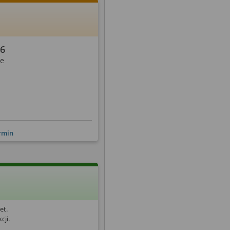
26
ie
ermin
et.
cji.