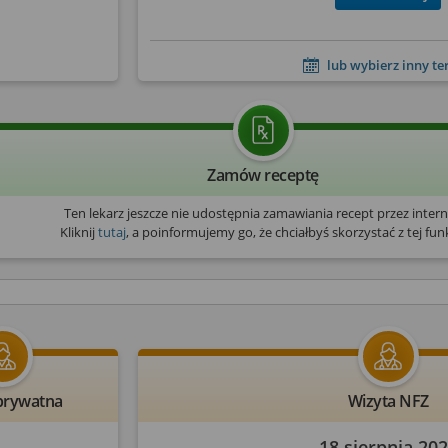
lub wybierz inny t
Zamów receptę
Ten lekarz jeszcze nie udostępnia zamawiania recept przez intern
Kliknij
tutaj
, a poinformujemy go, że chciałbyś skorzystać z tej funk
prywatna
Wizyta NFZ
18 sierpnia 20