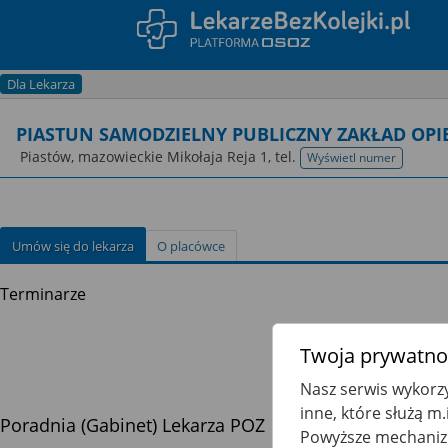
Dla Lekarza
PIASTUN SAMODZIELNY PUBLICZNY ZAKŁAD OPI
Piastów, mazowieckie Mikołaja Reja 1,
tel.
Wyświetl numer
telefonu
Umów się do lekarza
O placówce
Terminarze
Twoja prywatnoś
Nasz serwis wykorzy
inne, które służą m
Poradnia (gabinet) Lekarza POZ
Powyższe mechanizm