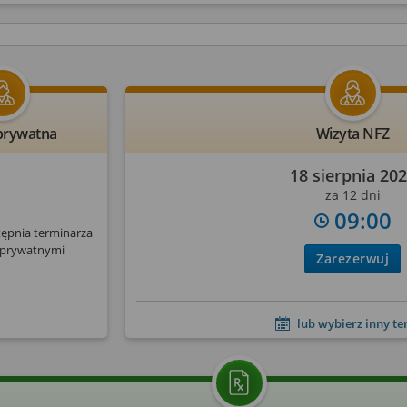
prywatna
Wizyta NFZ
18 sierpnia 20
za 12 dni
09:00
tępnia terminarza
 prywatnymi
Zarezerwuj
lub wybierz inny t