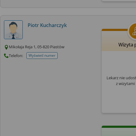
Piotr Kucharczyk
Wizyta 
Mikołaja Reja 1, 05-820 Piastów
Telefon:
Wyświetl numer
telefonu do placowki
Lekarz nie udos
z wizytami