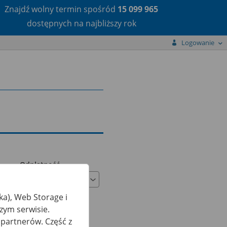
Znajdź wolny termin
spośród
15 099 965
dostępnych na najbliższy rok
Logowanie
Odpłatność
ka), Web Storage i
zym serwisie.
partnerów. Część z