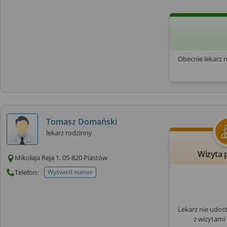
Obecnie lekarz 
Tomasz Domański
lekarz rodzinny
Wizyta 
Mikołaja Reja 1, 05-820 Piastów
Telefon:
Wyświetl numer
telefonu do placowki
Lekarz nie udos
z wizytami