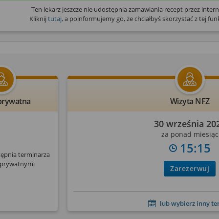
Ten lekarz jeszcze nie udostępnia zamawiania recept przez intern
Kliknij
tutaj
, a poinformujemy go, że chciałbyś skorzystać z tej funk
prywatna
Wizyta NFZ
30 września 20
za ponad miesiąc
15:15
tępnia terminarza
 prywatnymi
Zarezerwuj
lub wybierz inny t