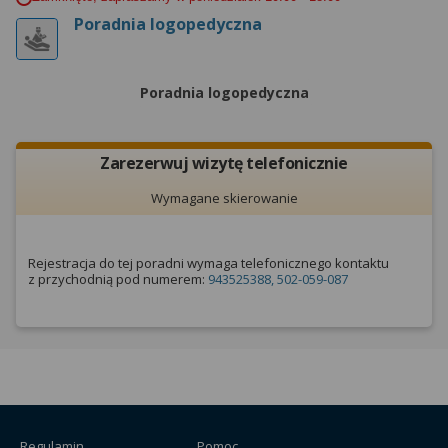
wyrażoną zgodę możesz w każdej chwili cofnąć,
Poradnia logopedyczna
możesz też wycofać zgodę na przetwarzanie Twoich
danych tylko w niektórych celach. Jeżeli chcesz
dowiedzieć się więcej lub chcesz przeprowadzić
Poradnia logopedyczna
konfigurację szczegółową, to możesz tego dokonać
za pomocą „Ustawień zaawansowanych”.
Więcej informacji na temat wykorzystywania
Zarezerwuj wizytę telefonicznie
narzędzi zewnętrznych w naszym serwisie
Wymagane skierowanie
znajdziesz w Regulaminie Serwisu.
Rejestracja do tej poradni wymaga telefonicznego kontaktu
z przychodnią pod numerem:
943525388, 502-059-087
Regulamin
Pomoc