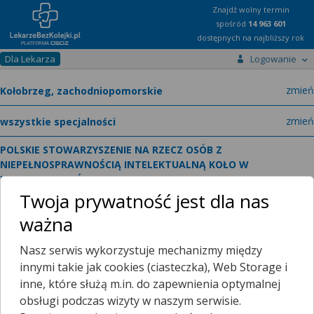
Znajdź wolny termin
spośród
14 963 601
dostępnych na najbliższy rok
Dla Lekarza
Logowanie
miast
zmień
specja
zmień
POLSKIE STOWARZYSZENIE NA RZECZ OSÓB Z
NIEPEŁNOSPRAWNOŚCIĄ INTELEKTUALNĄ KOŁO W
KOŁOBRZEGU OŚRODEK WCZESNEJ INTERWENCJI
zmień
Mazowiecka 29
Twoja prywatność jest dla nas
ważna
Nasz serwis wykorzystuje mechanizmy między
Poradnie
O placówce
innymi takie jak cookies (ciasteczka), Web Storage i
inne, które służą m.in. do zapewnienia optymalnej
obsługi podczas wizyty w naszym serwisie.
Telefon:
Wyświetl numer
telefonu do placowki