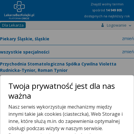
Znajdź wolny termin
spośród
14 949 805
dostępnych na najbliższy rok
Dla Lekarza
Logowanie
miast
zmień
specja
zmień
Przychodnia Stomatologiczna Spółka Cywilna Violetta
Rudnicka-Tynior, Roman Tynior
zmień
Papieżą Jana Pawła II 49
Twoja prywatność jest dla nas
ważna
Poradnie
O placówce
Nasz serwis wykorzystuje mechanizmy między
innymi takie jak cookies (ciasteczka), Web Storage i
inne, które służą m.in. do zapewnienia optymalnej
Telefon:
Wyświetl numer
telefonu do placowki
obsługi podczas wizyty w naszym serwisie.