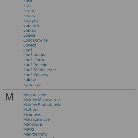
Łask
Łąck
Łącko
Łęczna
Łęczyca
Łomianki
Łomża
Łosice
Łososkowice
Łowicz
Łódź
Łódź-Bałuty
Łódź-Górna
Łódź-Polesie
Łódź-Śródmieście
Łódź-Widzew
Łuków
Łykoszyn
M
Magnuszew
Maków Mazowiecki
Maków Podhalański
Malbork
Malinowo
Małaszewicze
Mariówka
Marki
Mędrzechów