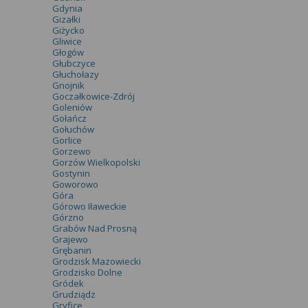
Gdynia
Gizałki
Giżycko
Gliwice
Głogów
Głubczyce
Głuchołazy
Gnojnik
Goczałkowice-Zdrój
Goleniów
Gołańcz
Gołuchów
Gorlice
Gorzewo
Gorzów Wielkopolski
Gostynin
Goworowo
Góra
Górowo Iławeckie
Górzno
Grabów Nad Prosną
Grajewo
Grębanin
Grodzisk Mazowiecki
Grodzisko Dolne
Gródek
Grudziądz
Gryfice