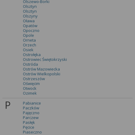
Olszewo-Borki
Olsztyn
Olsztyn
Olszyny
Oława
Opatów
Opoczno
Opole
Orneta
Orzech
Osiek
Ostrołęka
Ostrowiec Świętokrzyski
Ostróda
Ostrów Mazowiecka
Ostrów Wielkopolski
Ostrzeszów
Oświęcim
Otwock
Ozimek
P
Pabianice
Paczków
Pajęczno
Parczew
Pasłęk
Pęcice
Piaseczno