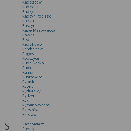
Radziszów
Radzymin
Radzymin
Radzyń Podlaski
Rajcza
Raszyn
Rawa Mazowiecka
Rawicz
Reda
Redzikowo
Rembertów
Rogowo
Ropczyce
Ruda Śląska
Rudka
Rumia
Rusinowice
Rybnik
Rybno
Rydułtowy
Rydzyna
Ryki
Rymanów-Zdrój
Rzeszów
Rzezawa
S
Sandomierz
Sanniki