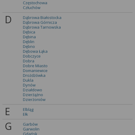
Częstochowa
Człuchów
D
Dąbrowa Białostocka
Dąbrowa Górnicza
Dąbrowa Tarnowska
Dębica
Dębina
Dęblin
Dębno
Dębowa Łąka
Dobczyce
Dobra
Dobre Miasto
Domaniewice
Drożdżówka
Dukla
Dynów
Działdowo
Dzierżążno
Dzierżoniów
E
Elbląg
Ełk
G
Garbów
Garwolin
Gdańsk