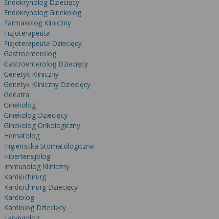
wyrażoną zgodę możesz w każdej chwili cofnąć,
Endokrynolog Dziecięcy
możesz też wycofać zgodę na przetwarzanie Twoich
Endokrynolog Ginekolog
Farmakolog Kliniczny
danych tylko w niektórych celach. Jeżeli chcesz
Fizjoterapeuta
dowiedzieć się więcej lub chcesz przeprowadzić
Fizjoterapeuta Dziecięcy
konfigurację szczegółową, to możesz tego dokonać
Gastroenterolog
za pomocą „Ustawień zaawansowanych”.
Gastroenterolog Dziecięcy
Więcej informacji na temat wykorzystywania
Genetyk Kliniczny
Genetyk Kliniczny Dziecięcy
narzędzi zewnętrznych w naszym serwisie
Geriatra
znajdziesz w Regulaminie Serwisu.
Ginekolog
Ginekolog Dziecięcy
Ginekolog Onkologiczny
Hematolog
Higienistka Stomatologiczna
Hipertensjolog
Immunolog Kliniczny
Kardiochirurg
Kardiochirurg Dziecięcy
Kardiolog
Kardiolog Dziecięcy
Laryngolog