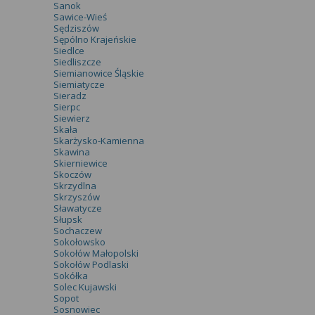
Sanok
Sawice-Wieś
Sędziszów
Sępólno Krajeńskie
Siedlce
Siedliszcze
Siemianowice Śląskie
Siemiatycze
Sieradz
Sierpc
Siewierz
Skała
Skarżysko-Kamienna
Skawina
Skierniewice
Skoczów
Skrzydlna
Skrzyszów
Sławatycze
Słupsk
Sochaczew
Sokołowsko
Sokołów Małopolski
Sokołów Podlaski
Sokółka
Solec Kujawski
Sopot
Sosnowiec