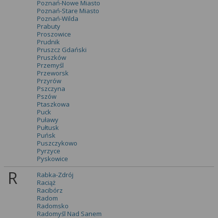
Poznań-Nowe Miasto
Poznań-Stare Miasto
Poznań-Wilda
Prabuty
Proszowice
Prudnik
Pruszcz Gdański
Pruszków
Przemyśl
Przeworsk
Przyrów
Pszczyna
Pszów
Ptaszkowa
Puck
Puławy
Pułtusk
Puńsk
Puszczykowo
Pyrzyce
Pyskowice
R
Rabka-Zdrój
Raciąż
Racibórz
Radom
Radomsko
Radomyśl Nad Sanem