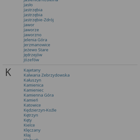
Jasło
Jastrzębia
Jastrzębia
Jastrzębie-Zdrój
Jawor
Jaworze
Jaworzno
Jelenia Góra
Jerzmanowice
Jeżewo Stare
Jędrzejów
Józefów
K
Kajetany
Kalwaria Zebrzydowska
Kałuszyn
Kamienica
Kamieniec
Kamienna Góra
Kamień
Katowice
Kędzierzyn-Koźle
Kętrzyn
Kęty
Kielce
Klęczany
Kłaj