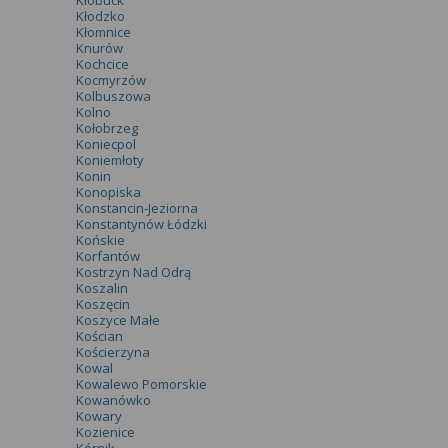
Kłobuck
Kłodzko
Kłomnice
Knurów
Kochcice
Kocmyrzów
Kolbuszowa
Kolno
Kołobrzeg
Koniecpol
Koniemłoty
Konin
Konopiska
Konstancin-Jeziorna
Konstantynów Łódzki
Końskie
Korfantów
Kostrzyn Nad Odrą
Koszalin
Koszęcin
Koszyce Małe
Kościan
Kościerzyna
Kowal
Kowalewo Pomorskie
Kowanówko
Kowary
Kozienice