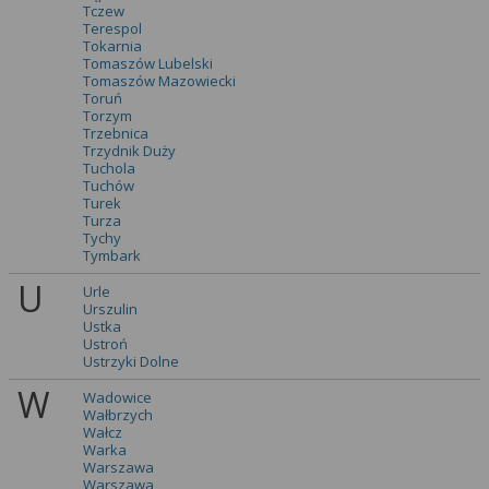
Tczew
Terespol
Tokarnia
Tomaszów Lubelski
Tomaszów Mazowiecki
Toruń
Torzym
Trzebnica
Trzydnik Duży
Tuchola
Tuchów
Turek
Turza
Tychy
Tymbark
U
Urle
Urszulin
Ustka
Ustroń
Ustrzyki Dolne
W
Wadowice
Wałbrzych
Wałcz
Warka
Warszawa
Warszawa