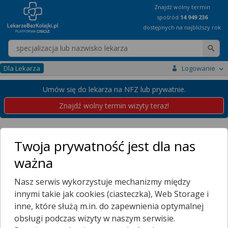
Znajdź wolny termin
spośród
14 949 236
dostępnych na najbliższy rok
Wpisz nazwę lekarza
Dla Lekarza
Logowanie
Umów się do lekarza na NFZ lub prywatnie.
Znajdź wolny termin wizyty teraz!
Specjalności
rehabilitant medyczny
Twoja prywatność jest dla nas
Rehabilitanci medyczni
ważna
Rehabilitanci medyczni z całej Polski udostępniają w serwisie
Nasz serwis wykorzystuje mechanizmy między
LekarzeBezKolejki.pl swoje terminarze. Wybierz swoje miasto
i sprawdź najbliższy wolny termin do rehabilitanta medycznego.
innymi takie jak cookies (ciasteczka), Web Storage i
Dzięki naszej wyszukiwarce szybko i wygodnie zarezerwujesz wizytę
inne, które służą m.in. do zapewnienia optymalnej
na NFZ lub prywatnie. W bazie serwisu LekarzeBezKolejki.pl znajduje
obsługi podczas wizyty w naszym serwisie.
się 151 rehabilitantów medycznych.