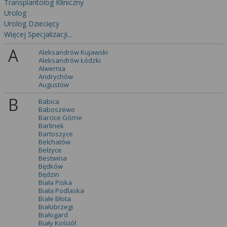
Transplantolog Kliniczny
Urolog
Urolog Dziecięcy
Więcej Specjalizacji...
A
Aleksandrów Kujawski
Aleksandrów Łódzki
Alwernia
Andrychów
Augustów
B
Babica
Baboszewo
Barcice Górne
Barlinek
Bartoszyce
Bełchatów
Bełżyce
Bestwina
Będków
Będzin
Biała Piska
Biała Podlaska
Białe Błota
Białobrzegi
Białogard
Biały Kościół