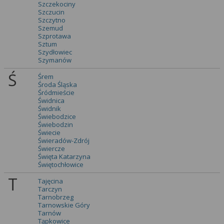
Szczekociny
Szczucin
Szczytno
Szemud
Szprotawa
Sztum
Szydłowiec
Szymanów
Ś
Śrem
Środa Śląska
Śródmieście
Świdnica
Świdnik
Świebodzice
Świebodzin
Świecie
Świeradów-Zdrój
Świercze
Święta Katarzyna
Świętochłowice
T
Tajęcina
Tarczyn
Tarnobrzeg
Tarnowskie Góry
Tarnów
Tąpkowice