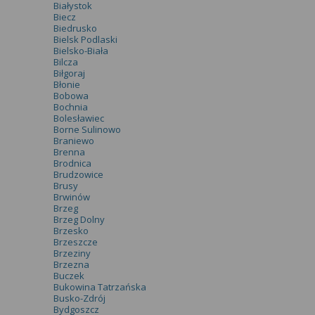
Białystok
Biecz
Biedrusko
Bielsk Podlaski
Bielsko-Biała
Bilcza
Biłgoraj
Błonie
Bobowa
Bochnia
Bolesławiec
Borne Sulinowo
Braniewo
Brenna
Brodnica
Brudzowice
Brusy
Brwinów
Brzeg
Brzeg Dolny
Brzesko
Brzeszcze
Brzeziny
Brzezna
Buczek
Bukowina Tatrzańska
Busko-Zdrój
Bydgoszcz