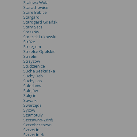
Stalowa Wola
Starachowice
Stare Babice
Stargard
Starogard Gdański
Stary Sącz
Staszów
Stoczek Łukowski
Stróże
Strzegom
Strzelce Opolskie
Strzelin
Strzyżów
Studzienice
Sucha Beskidzka
Suchy Dąb
Suchy Las
Sulechów
Sulejów
Sulęcin
Suwałki
Swarzędz
Syców
Szamotuły
Szczawno-Zdrój
Szczebrzeszyn
Szczecin
Szczecinek