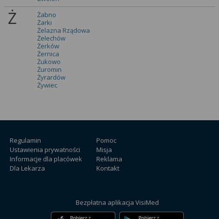
Ż
Żabno
Żarki
Żelazna Rządowa
Żelechów
Żerków
Żernica
Żukowo
Żuromin
Żyrardów
Żywiec
Regulamin
Pomoc
Ustawienia prywatności
Misja
Informacje dla placówek
Reklama
Dla Lekarza
Kontakt
Bezpłatna aplikacja VisiMed