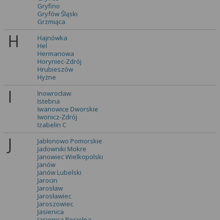
Gryfino
Gryfów Śląski
Grzmiąca
H
Hajnówka
Hel
Hermanowa
Horyniec-Zdrój
Hrubieszów
Hyżne
I
Inowrocław
Istebna
Iwanowice Dworskie
Iwonicz-Zdrój
Izabelin C
J
Jabłonowo Pomorskie
Jadowniki Mokre
Janowiec Wielkopolski
Janów
Janów Lubelski
Jarocin
Jarosław
Jarosławiec
Jaroszowiec
Jasienica
Jasienica Rosielna