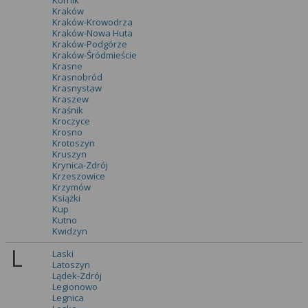
Kórnik
Kraków
Kraków-Krowodrza
Kraków-Nowa Huta
Kraków-Podgórze
Kraków-Śródmieście
Krasne
Krasnobród
Krasnystaw
Kraszew
Kraśnik
Kroczyce
Krosno
Krotoszyn
Kruszyn
Krynica-Zdrój
Krzeszowice
Krzymów
Książki
Kup
Kutno
Kwidzyn
L
Laski
Latoszyn
Lądek-Zdrój
Legionowo
Legnica