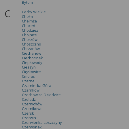
Bytom
C
Cedry Wielkie
Chełm
Chełmża
Choceń
Chodzież
Chojnice
Chorzów
Choszczno
Chrzanów
Ciechanów
Ciechocinek
Ciepłowody
Cieszyn
Ciężkowice
Cmolas
Czarne
Czarniecka Góra
Czarnków
Czechowice-Dziedzice
Czeladź
Czernichów
Czernikowo
Czersk
Czerwin
Czerwionka-Leszczyny
Czerwonak