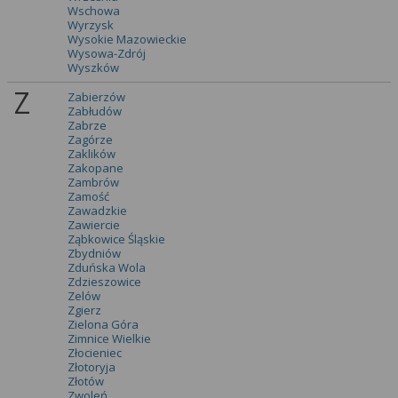
Wschowa
Wyrzysk
Wysokie Mazowieckie
Wysowa-Zdrój
Wyszków
Z
Zabierzów
Zabłudów
Zabrze
Zagórze
Zaklików
Zakopane
Zambrów
Zamość
Zawadzkie
Zawiercie
Ząbkowice Śląskie
Zbydniów
Zduńska Wola
Zdzieszowice
Zelów
Zgierz
Zielona Góra
Zimnice Wielkie
Złocieniec
Złotoryja
Złotów
Zwoleń