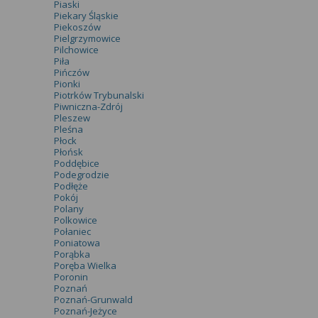
Piaski
Piekary Śląskie
Piekoszów
Pielgrzymowice
Pilchowice
Piła
Pińczów
Pionki
Piotrków Trybunalski
Piwniczna-Zdrój
Pleszew
Pleśna
Płock
Płońsk
Poddębice
Podegrodzie
Podłęże
Pokój
Polany
Polkowice
Połaniec
Poniatowa
Porąbka
Poręba Wielka
Poronin
Poznań
Poznań-Grunwald
Poznań-Jeżyce