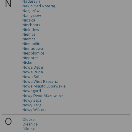
N
Nadarzyn
Nakło Nad Notecią
Nałęczów
Namysłów
Nidzica
Niechobrz
Nieledew
Niemce
Niemcz
Niemodlin
Nienadowa
Niepołomice
Nieporęt
Nisko
Nowa Dęba
Nowa Ruda
Nowa Sól
Nowa Wieś Rzeczna
Nowe Miasto Lubawskie
Nowogard
Nowy Dwór Mazowiecki
Nowy Sącz
Nowy Targ
Nowy Wiśnicz
O
Olecko
Oleśnica
Olkusz