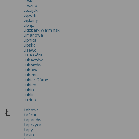
Lesko
Leszno
Leżajsk
Lębork
Lędziny
Libiąż
Lidzbark Warmiński
Limanowa
Lipnica
Lipsko
Lisewo
Lisia Góra
Lubaczów
Lubartów
Lubawa
Lubenia
Lubicz Górny
Lubień
Lubin
Lublin
Luzino
Ł
Łabowa
Łańcut
Łapanów
Łapczyca
Łapy
Łasin