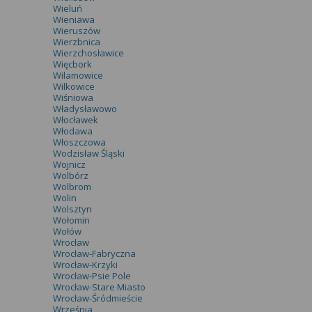
Wieluń
Wieniawa
Wieruszów
Wierzbnica
Wierzchosławice
Więcbork
Wilamowice
Wilkowice
Wiśniowa
Władysławowo
Włocławek
Włodawa
Włoszczowa
Wodzisław Śląski
Wojnicz
Wolbórz
Wolbrom
Wolin
Wolsztyn
Wołomin
Wołów
Wrocław
Wrocław-Fabryczna
Wrocław-Krzyki
Wrocław-Psie Pole
Wrocław-Stare Miasto
Wrocław-Śródmieście
Września