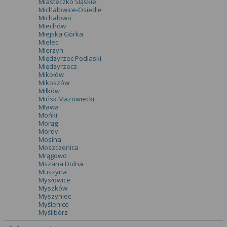
Miasteczko Śląskie
Michałowice-Osiedle
Michałowo
Miechów
Miejska Górka
Mielec
Mierzyn
Międzyrzec Podlaski
Międzyrzecz
Mikołów
Mikoszów
Miłków
Mińsk Mazowiecki
Mława
Mońki
Morąg
Mordy
Mosina
Moszczenica
Mrągowo
Mszana Dolna
Muszyna
Mysłowice
Myszków
Myszyniec
Myślenice
Myślibórz