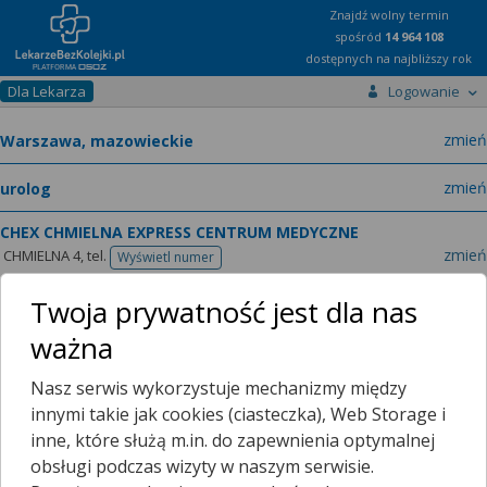
Znajdź wolny termin
spośród
14 964 108
dostępnych na najbliższy rok
Dla Lekarza
Logowanie
miast
zmień
specja
zmień
CHEX CHMIELNA EXPRESS CENTRUM MEDYCZNE
zmień
CHMIELNA 4,
tel.
Wyświetl numer
telefonu
dr n. med.
Sylwia Bender
urolog
zmień
Twoja prywatność jest dla nas
LEKARZ UROLOG
ważna
Nasz serwis wykorzystuje mechanizmy między
Realizowane usługi
innymi takie jak cookies (ciasteczka), Web Storage i
Badanie USG Urologiczne
140,00 zł
inne, które służą m.in. do zapewnienia optymalnej
Konsultacja urologiczna
300,00 zł
obsługi podczas wizyty w naszym serwisie.
Konsultacja urologiczna + Badania USG
440,00 zł