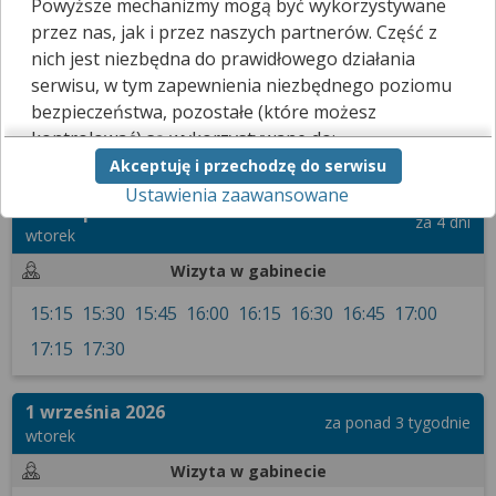
Powyższe mechanizmy mogą być wykorzystywane
Kliknij
tutaj
, a poinformujemy go, że chciałbyś skorzystać z tej
przez nas, jak i przez naszych partnerów. Część z
funkcji.
nich jest niezbędna do prawidłowego działania
serwisu, w tym zapewnienia niezbędnego poziomu
bezpieczeństwa, pozostałe (które możesz
Terminarz
Filtrowanie wyników
kontrolować) są wykorzystywane do:
Zarezerwuj wizytę prywatną
Akceptuję i przechodzę do serwisu
obsługi dodatkowych funkcjonalności
Ustawienia zaawansowane
usprawniających działanie naszego serwisu,
11 sierpnia 2026
analizy tego, w jaki sposób korzystasz z naszej
za 4 dni
wtorek
strony,
marketingu bezpośredniego i wyświetlania reklam, w
Wizyta w gabinecie
tym reklam spersonalizowanych,
15:15
15:30
15:45
16:00
16:15
16:30
16:45
17:00
udostępniania funkcji mediów społecznościowych.
17:15
17:30
Kliknij „Akceptuję i przechodzę do serwisu”, aby
wyrazić zgodę na przetwarzanie przez nas i
naszych partnerów Twoich danych w
1 września 2026
za ponad 3 tygodnie
powyższych celach.
wtorek
Pamiętaj, że wyrażenie zgody jest dobrowolne, a
Wizyta w gabinecie