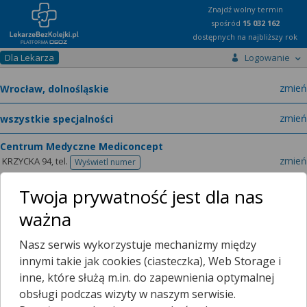
Znajdź wolny termin
spośród
15 032 162
dostępnych na najbliższy rok
Dla Lekarza
Logowanie
miast
zmień
specja
zmień
Centrum Medyczne Mediconcept
zmień
KRZYCKA 94,
tel.
Wyświetl numer
telefonu
Tomasz Kołodziej
dermatolog, wenerolog
zmień
Twoja prywatność jest dla nas
LEKARZ - SPECJALISTA DERMATOLOGII I WENEROLOGII
ważna
Nasz serwis wykorzystuje mechanizmy między
innymi takie jak cookies (ciasteczka), Web Storage i
inne, które służą m.in. do zapewnienia optymalnej
Ten lekarz jeszcze nie udostępnia zamawiania recept przez
obsługi podczas wizyty w naszym serwisie.
internet.