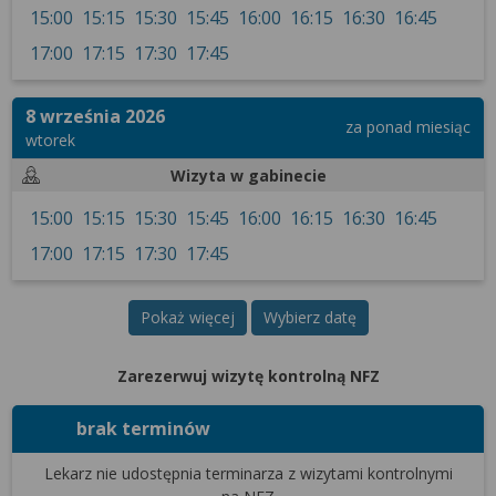
wyrażoną zgodę możesz w każdej chwili cofnąć,
15:00
15:15
15:30
15:45
16:00
16:15
16:30
16:45
możesz też wycofać zgodę na przetwarzanie Twoich
17:00
17:15
17:30
17:45
danych tylko w niektórych celach. Jeżeli chcesz
dowiedzieć się więcej lub chcesz przeprowadzić
konfigurację szczegółową, to możesz tego dokonać
8 września 2026
za ponad miesiąc
za pomocą „Ustawień zaawansowanych”.
wtorek
Więcej informacji na temat wykorzystywania
Wizyta w gabinecie
narzędzi zewnętrznych w naszym serwisie
15:00
15:15
15:30
15:45
16:00
16:15
16:30
16:45
znajdziesz w Regulaminie Serwisu.
17:00
17:15
17:30
17:45
Pokaż więcej
Wybierz datę
Zarezerwuj wizytę kontrolną NFZ
brak terminów
Lekarz nie udostępnia terminarza
z wizytami kontrolnymi