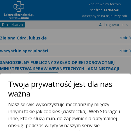
Znajdź wolny termin
spośród
14 964 543
dostępnych na najbliższy rok
Dla Lekarza
Logowanie
miast
zmień
specja
zmień
SAMODZIELNY PUBLICZNY ZAKŁAD OPIEKI ZDROWOTNEJ
MINISTERSTWA SPRAW WEWNĘTRZNYCH i ADMINISTRACJI
zmień
WAZÓW 42,
tel.
Wyświetl numer
telefonu
Twoja prywatność jest dla nas
lek. med.
Tomasz Orchel
lekarz chorób wewnętrznych
zmień
ważna
PORADNIA LEKARZA RODZINNEGO POZ, LEKARZ -
SPECJALISTA CHORÓB WEWNĘTRZNYCH
Nasz serwis wykorzystuje mechanizmy między
innymi takie jak cookies (ciasteczka), Web Storage i
inne, które służą m.in. do zapewnienia optymalnej
obsługi podczas wizyty w naszym serwisie.
Ten lekarz jeszcze nie udostępnia zamawiania recept przez