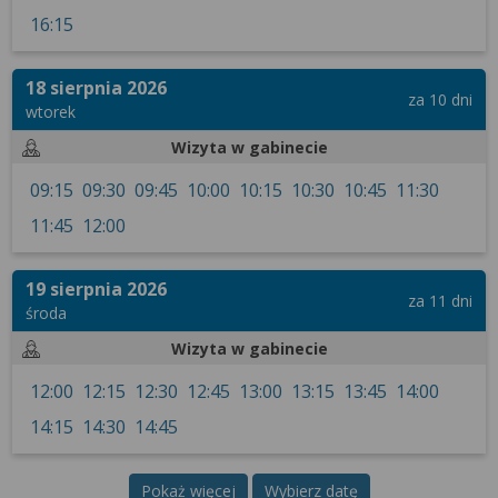
wyrażoną zgodę możesz w każdej chwili cofnąć,
16:15
możesz też wycofać zgodę na przetwarzanie Twoich
danych tylko w niektórych celach. Jeżeli chcesz
dowiedzieć się więcej lub chcesz przeprowadzić
18 sierpnia 2026
za 10 dni
konfigurację szczegółową, to możesz tego dokonać
wtorek
za pomocą „Ustawień zaawansowanych”.
Wizyta w gabinecie
Więcej informacji na temat wykorzystywania
09:15
09:30
09:45
10:00
10:15
10:30
10:45
11:30
narzędzi zewnętrznych w naszym serwisie
znajdziesz w Regulaminie Serwisu.
11:45
12:00
19 sierpnia 2026
za 11 dni
środa
Wizyta w gabinecie
12:00
12:15
12:30
12:45
13:00
13:15
13:45
14:00
14:15
14:30
14:45
Pokaż więcej
Wybierz datę