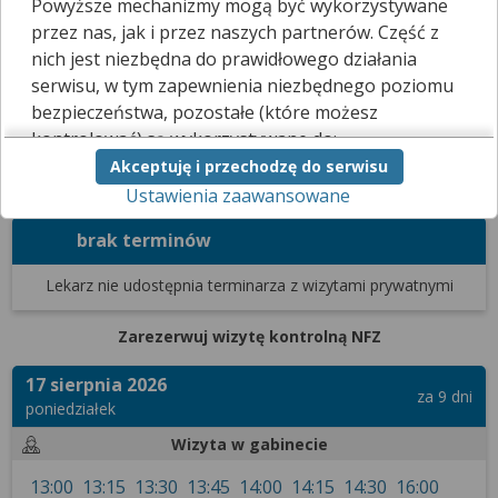
Powyższe mechanizmy mogą być wykorzystywane
internet.
przez nas, jak i przez naszych partnerów. Część z
Kliknij
tutaj
, a poinformujemy go, że chciałbyś skorzystać z tej
nich jest niezbędna do prawidłowego działania
funkcji.
serwisu, w tym zapewnienia niezbędnego poziomu
bezpieczeństwa, pozostałe (które możesz
kontrolować) są wykorzystywane do:
Terminarz
Filtrowanie wyników
Akceptuję i przechodzę do serwisu
obsługi dodatkowych funkcjonalności
Zarezerwuj wizytę prywatną
Ustawienia zaawansowane
usprawniających działanie naszego serwisu,
analizy tego, w jaki sposób korzystasz z naszej
brak terminów
strony,
marketingu bezpośredniego i wyświetlania reklam, w
Lekarz nie udostępnia terminarza
z wizytami prywatnymi
tym reklam spersonalizowanych,
udostępniania funkcji mediów społecznościowych.
Zarezerwuj wizytę kontrolną NFZ
Kliknij „Akceptuję i przechodzę do serwisu”, aby
wyrazić zgodę na przetwarzanie przez nas i
17 sierpnia 2026
za 9 dni
naszych partnerów Twoich danych w
poniedziałek
powyższych celach.
Wizyta w gabinecie
Pamiętaj, że wyrażenie zgody jest dobrowolne, a
13:00
13:15
13:30
13:45
14:00
14:15
14:30
16:00