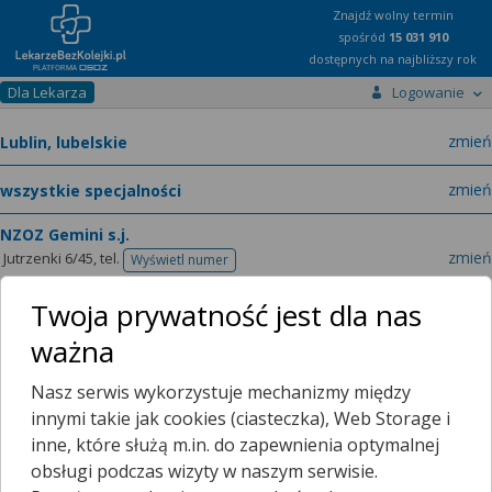
Znajdź wolny termin
spośród
15 031 910
dostępnych na najbliższy rok
Dla Lekarza
Logowanie
miast
zmień
specja
zmień
NZOZ Gemini s.j.
zmień
Jutrzenki 6/45,
tel.
Wyświetl numer
telefonu
Twoja prywatność jest dla nas
ważna
Lekarze
O placówce
Nasz serwis wykorzystuje mechanizmy między
Terminarze
Filtrowanie wyników
innymi takie jak cookies (ciasteczka), Web Storage i
inne, które służą m.in. do zapewnienia optymalnej
Poradnia Ginekologiczno - Położnicza
obsługi podczas wizyty w naszym serwisie.