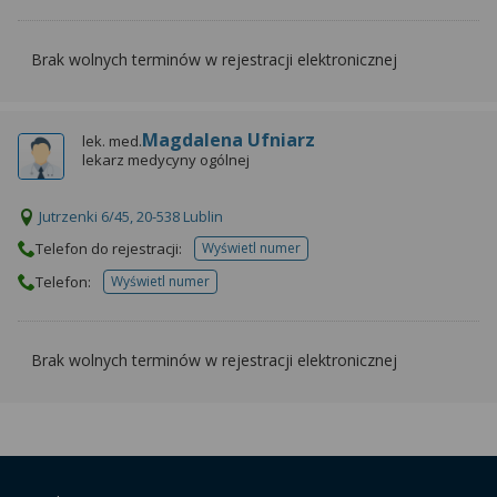
wyrażoną zgodę możesz w każdej chwili cofnąć,
możesz też wycofać zgodę na przetwarzanie Twoich
danych tylko w niektórych celach. Jeżeli chcesz
Brak wolnych terminów w rejestracji elektronicznej
dowiedzieć się więcej lub chcesz przeprowadzić
konfigurację szczegółową, to możesz tego dokonać
za pomocą „Ustawień zaawansowanych”.
Magdalena Ufniarz
lek. med.
lekarz medycyny ogólnej
Więcej informacji na temat wykorzystywania
narzędzi zewnętrznych w naszym serwisie
Jutrzenki 6/45, 20-538 Lublin
znajdziesz w Regulaminie Serwisu.
Telefon do rejestracji:
Wyświetl numer
telefonu do rejestracji
Telefon:
Wyświetl numer
telefonu do placowki
Brak wolnych terminów w rejestracji elektronicznej