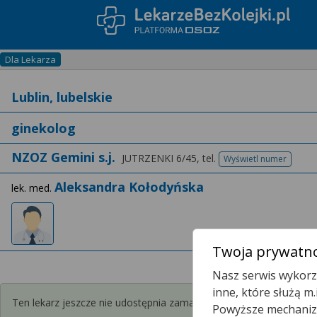
Dla Lekarza
NZOZ Gemini s.j.
JUTRZENKI 6/45,
tel.
Wyświetl numer
telefonu
Aleksandra Kołodyńska
lek. med.
Twoja prywatno
Nasz serwis wykorzy
inne, które służą m
Ten lekarz jeszcze nie udostępnia zamawiania recept przez interne
Powyższe mechanizm