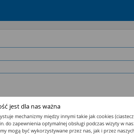
ść jest dla nas ważna
stuje mechanizmy między innymi takie jak cookies (ciastecz
.in. do zapewnienia optymalnej obsługi podczas wizyty w nas
t.
y mogą być wykorzystywane przez nas, jak i przez naszyc