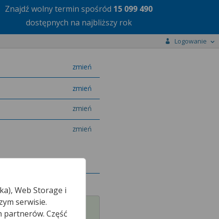
Znajdź wolny termin
spośród
15 099 490
dostępnych na najbliższy rok
Logowanie
miasto
zmień
specjalizację
zmień
zmień
zmień
ka), Web Storage i
zym serwisie.
h partnerów. Część