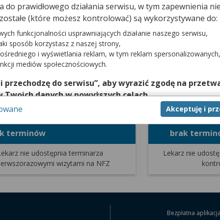
cji.
dna do prawidłowego działania serwisu, w tym zapewnienia 
zostałe (które możesz kontrolować) są wykorzystywane do:
wych funkcjonalności usprawniających działanie naszego serwisu,
jaki sposób korzystasz z naszej strony,
Terminy od dnia
Rodzaj por
ośredniego i wyświetlania reklam, w tym reklam spersonalizowanych
unkcji mediów społecznościowych.
 i przechodzę do serwisu”, aby wyrazić zgodę na przetwa
Wizyta NFZ - pierwsza
Wizyta 
w Twoich danych w powyższych celach.
wanie zwykłe
Skierowanie pilne
sowane
Akceptuję i pr
nie zgody jest dobrowolne, a wyrażoną zgodę możesz w każd
zgodę na przetwarzanie Twoich danych tylko w niektórych ce
ak terminów
brak termi
cej lub chcesz przeprowadzić konfigurację szczegółową, to 
eń zaawansowanych”.
Lekarz nie udostępnia terminarza
Lekarz nie udost
na temat wykorzystywania narzędzi zewnętrznych w naszym se
pierwszorazowymi wizytami na NFZ
kontr
isu.
Bezpłatna aplikacj