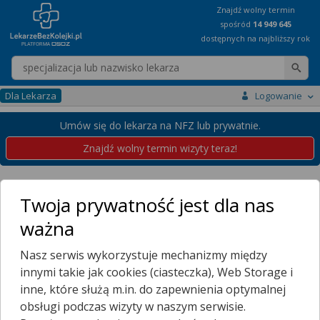
Znajdź wolny termin
spośród
14 949 645
dostępnych na najbliższy rok
Wpisz nazwę lekarza
Dla Lekarza
Logowanie
Umów się do lekarza na NFZ lub prywatnie.
Znajdź wolny termin wizyty teraz!
Placówki
Kujawsko-Pomorskie
Chełmża
Twoja prywatność jest dla nas
Przychodnie w Chełmży
ważna
Wybierz dzielnicę
Nasz serwis wykorzystuje mechanizmy między
CHEŁMIŃSKIE
innymi takie jak cookies (ciasteczka), Web Storage i
CHEŁMŻA
inne, które służą m.in. do zapewnienia optymalnej
TRAKT
obsługi podczas wizyty w naszym serwisie.
Więcej Miejscowości...