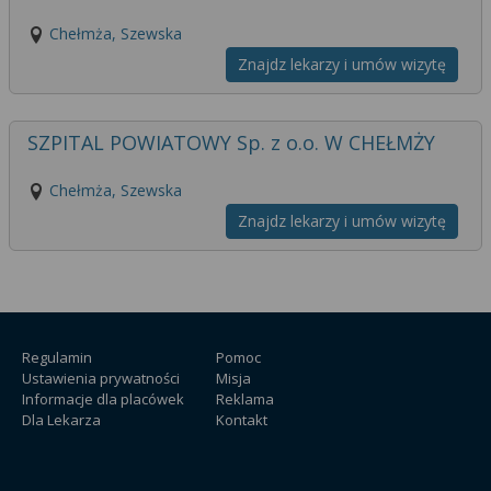
Chełmża, Szewska
Znajdz lekarzy i umów wizytę
SZPITAL POWIATOWY Sp. z o.o. W CHEŁMŻY
Chełmża, Szewska
Znajdz lekarzy i umów wizytę
Regulamin
Pomoc
Ustawienia prywatności
Misja
Informacje dla placówek
Reklama
Dla Lekarza
Kontakt