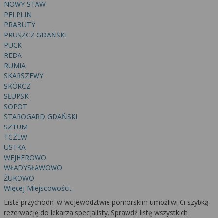
wyrażoną zgodę możesz w każdej chwili cofnąć,
NOWY STAW
możesz też wycofać zgodę na przetwarzanie Twoich
PELPLIN
danych tylko w niektórych celach. Jeżeli chcesz
PRABUTY
dowiedzieć się więcej lub chcesz przeprowadzić
PRUSZCZ GDAŃSKI
PUCK
konfigurację szczegółową, to możesz tego dokonać
REDA
za pomocą „Ustawień zaawansowanych”.
RUMIA
Więcej informacji na temat wykorzystywania
SKARSZEWY
narzędzi zewnętrznych w naszym serwisie
SKÓRCZ
SŁUPSK
znajdziesz w Regulaminie Serwisu.
SOPOT
STAROGARD GDAŃSKI
SZTUM
TCZEW
USTKA
WEJHEROWO
WŁADYSŁAWOWO
ŻUKOWO
Więcej Miejscowości...
Lista przychodni w województwie pomorskim umożliwi Ci szybką
rezerwację do lekarza specjalisty. Sprawdź listę wszystkich