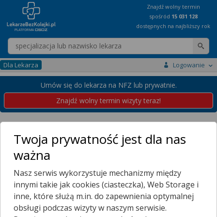
Znajdź wolny termin
spośród
15 031 128
dostępnych na najbliższy rok
Wpisz nazwę lekarza
Dla Lekarza
Logowanie
Umów się do lekarza na NFZ lub prywatnie.
Znajdź wolny termin wizyty teraz!
Placówki
Pomorskie
Twoja prywatność jest dla nas
Przychodnie w województwie
ważna
pomorskim
Nasz serwis wykorzystuje mechanizmy między
Wybierz miejscowość
innymi takie jak cookies (ciasteczka), Web Storage i
BRUSY
inne, które służą m.in. do zapewnienia optymalnej
BYTÓW
obsługi podczas wizyty w naszym serwisie.
CHOJNICE