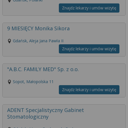
Znajdz lekarzy i umów wizytę
9 MIESIĘCY Monika Sikora
Gdańsk, Aleja Jana Pawła II
Znajdz lekarzy i umów wizytę
"A.B.C. FAMILY MED" Sp. z o.o.
Sopot, Małopolska 11
Znajdz lekarzy i umów wizytę
ADENT Specjalistyczny Gabinet
Stomatologiczny