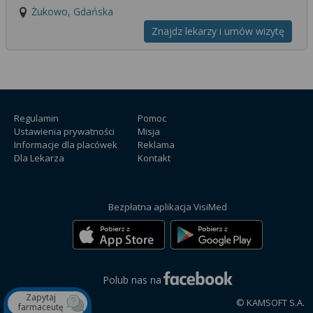
wyrażoną zgodę możesz w każdej chwili cofnąć,
Żukowo, Gdańska
możesz też wycofać zgodę na przetwarzanie Twoich
Znajdz lekarzy i umów wizytę
danych tylko w niektórych celach. Jeżeli chcesz
dowiedzieć się więcej lub chcesz przeprowadzić
konfigurację szczegółową, to możesz tego dokonać
za pomocą „Ustawień zaawansowanych”.
Więcej informacji na temat wykorzystywania
Regulamin
Pomoc
narzędzi zewnętrznych w naszym serwisie
Ustawienia prywatności
Misja
znajdziesz w Regulaminie Serwisu.
Informacje dla placówek
Reklama
Dla Lekarza
Kontakt
Bezpłatna aplikacja VisiMed
Polub nas na
Zapytaj
© KAMSOFT S.A.
farmaceutę