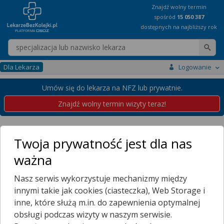
Znajdź wolny termin
spośród
15 050 387
dostępnych na najbliższy rok
Wpisz nazwę lekarza
Dla Lekarza
Logowanie
Umów się do lekarza na NFZ lub prywatnie.
Znajdź wolny termin wizyty teraz!
Placówki
Pomorskie
Żukowo
Twoja prywatność jest dla nas
Przychodnie w Żukowie
ważna
Wybierz dzielnicę
Nasz serwis wykorzystuje mechanizmy między
DĘBNIAK
innymi takie jak cookies (ciasteczka), Web Storage i
ŻUKOWO
inne, które służą m.in. do zapewnienia optymalnej
Więcej Miejscowości...
obsługi podczas wizyty w naszym serwisie.
W Żukowie nie znaleziono placówek udostępniających rejestrację