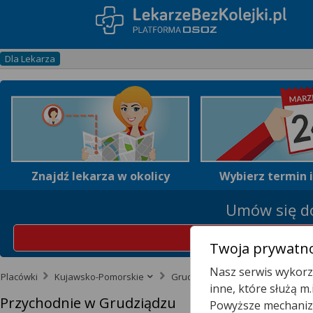
Dla Lekarza
Znajdź lekarza w okolicy
Wybierz termin 
Umów się do
Z
Twoja prywatno
Nasz serwis wykorzy
Placówki
Kujawsko-Pomorskie
Grudziądz
inne, które służą m
Przychodnie w Grudziądzu
Powyższe mechanizm