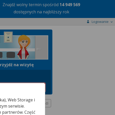
Znajdź wolny termin
spośród
14 949 569
dostępnych na najbliższy rok
Logowanie
rzyjdź na wizytę
ka), Web Storage i
Więcej miejscowości
zym serwisie.
h partnerów. Część