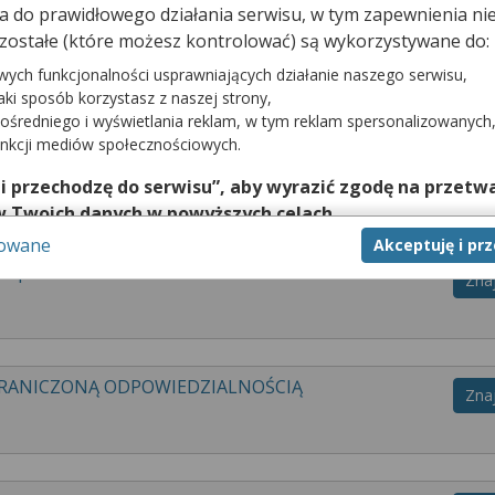
dna do prawidłowego działania serwisu, w tym zapewnienia 
 Ci szybką rezerwację do lekarza specjalisty. Sprawdź listę wszystki
zostałe (które możesz kontrolować) są wykorzystywane do:
lekarza. Na stronie LekarzeBezKolejki.pl znajdziesz wielu specjalist
Zarezerwuj wizytę już dziś. W Grudziądzu znajduje się 46 przychodni, 
wych funkcjonalności usprawniających działanie naszego serwisu,
jaki sposób korzystasz z naszej strony,
ośredniego i wyświetlania reklam, w tym reklam spersonalizowanych
unkcji mediów społecznościowych.
NET STOMATOLOGICZNY "MEDENT"
Zna
 i przechodzę do serwisu”, aby wyrazić zgodę na przetwa
w Twoich danych w powyższych celach.
sowane
Akceptuję i pr
nie zgody jest dobrowolne, a wyrażoną zgodę możesz w każd
p. z o.o.
zgodę na przetwarzanie Twoich danych tylko w niektórych ce
Zna
cej lub chcesz przeprowadzić konfigurację szczegółową, to 
eń zaawansowanych”.
na temat wykorzystywania narzędzi zewnętrznych w naszym se
GRANICZONĄ ODPOWIEDZIALNOŚCIĄ
isu.
Zna