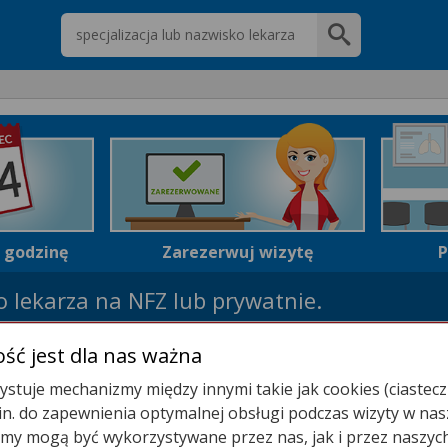
Wpisz nazwę lekarza
i godzinę
Zarezerwuj wizytę
P
 lekarza na NFZ lub prywatnie.
najdź wolny termin wizyty teraz!
ść jest dla nas ważna
stuje mechanizmy między innymi takie jak cookies (ciastecz
.in. do zapewnienia optymalnej obsługi podczas wizyty w nas
y mogą być wykorzystywane przez nas, jak i przez naszyc