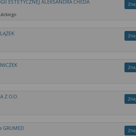
GII ESTETYCZNEJ ALEKSANDRA CHEDA
Zna
lickiego
ELĄŻEK
Zna
RNICZEK
Zna
 Z O.O.
Zna
ne GRUMED
Zna