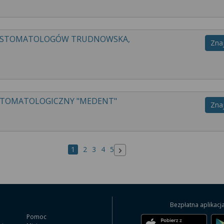
Y STOMATOLOGÓW TRUDNOWSKA,
Zna
T STOMATOLOGICZNY "MEDENT"
Zna
1
2
3
4
5
Następna strona
Bezpłatna aplikacj
Pomoc