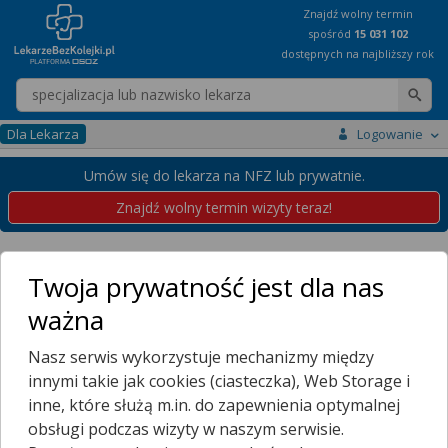
Znajdź wolny termin
spośród
15 031 102
dostępnych na najbliższy rok
Wpisz nazwę lekarza
Dla Lekarza
Logowanie
Umów się do lekarza na NFZ lub prywatnie.
Znajdź wolny termin wizyty teraz!
Placówki
Podkarpackie
Jedlicze
Twoja prywatność jest dla nas
Przychodnie w Jedliczu
ważna
Wybierz dzielnicę
Nasz serwis wykorzystuje mechanizmy między
BOREK
innymi takie jak cookies (ciasteczka), Web Storage i
DWÓR
inne, które służą m.in. do zapewnienia optymalnej
GÓRKA
obsługi podczas wizyty w naszym serwisie.
GRABINY