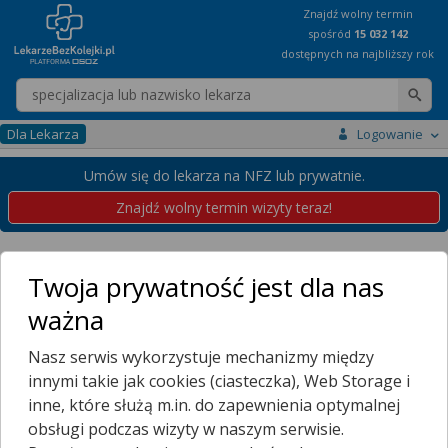
Znajdź wolny termin
spośród
15 032 142
dostępnych na najbliższy rok
Wpisz nazwę lekarza
Dla Lekarza
Logowanie
Umów się do lekarza na NFZ lub prywatnie.
Znajdź wolny termin wizyty teraz!
Placówki
Zachodniopomorskie
Karlino
Twoja prywatność jest dla nas
Przychodnie w Karlinie
ważna
Wybierz dzielnicę
Nasz serwis wykorzystuje mechanizmy między
DĘBOLAS
innymi takie jak cookies (ciasteczka), Web Storage i
KARLINKO
inne, które służą m.in. do zapewnienia optymalnej
KARLINO
obsługi podczas wizyty w naszym serwisie.
KOLONIA MIEJSKA