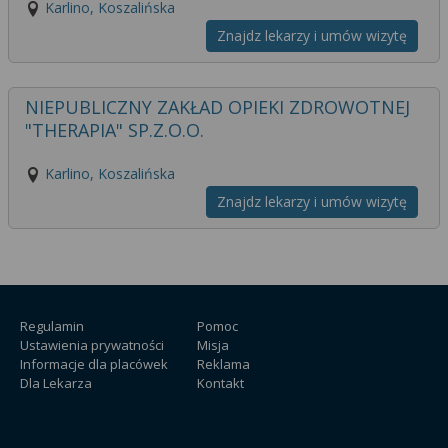
Karlino, Koszalińska
Znajdz lekarzy i umów wizytę
NIEPUBLICZNY ZAKŁAD OPIEKI ZDROWOTNEJ
"THERAPIA" SP.Z.O.O.
Karlino, Koszalińska
Znajdz lekarzy i umów wizytę
Regulamin
Pomoc
Ustawienia prywatności
Misja
Informacje dla placówek
Reklama
Dla Lekarza
Kontakt