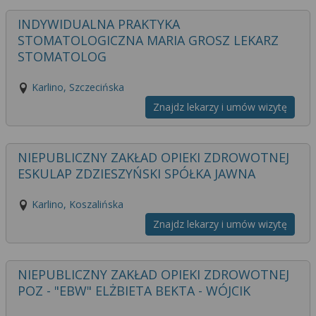
wyrażoną zgodę możesz w każdej chwili cofnąć,
możesz też wycofać zgodę na przetwarzanie Twoich
INDYWIDUALNA PRAKTYKA
danych tylko w niektórych celach. Jeżeli chcesz
STOMATOLOGICZNA MARIA GROSZ LEKARZ
dowiedzieć się więcej lub chcesz przeprowadzić
STOMATOLOG
konfigurację szczegółową, to możesz tego dokonać
za pomocą „Ustawień zaawansowanych”.
Karlino, Szczecińska
Więcej informacji na temat wykorzystywania
Znajdz lekarzy i umów wizytę
narzędzi zewnętrznych w naszym serwisie
znajdziesz w Regulaminie Serwisu.
NIEPUBLICZNY ZAKŁAD OPIEKI ZDROWOTNEJ
ESKULAP ZDZIESZYŃSKI SPÓŁKA JAWNA
Karlino, Koszalińska
Znajdz lekarzy i umów wizytę
NIEPUBLICZNY ZAKŁAD OPIEKI ZDROWOTNEJ
POZ - "EBW" ELŻBIETA BEKTA - WÓJCIK