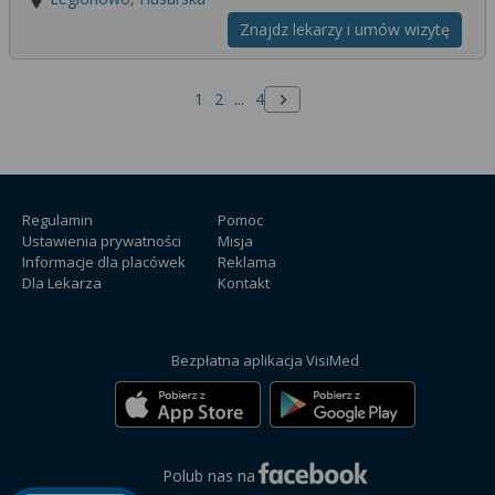
Znajdz lekarzy i umów wizytę
1
2
...
4
Następna strona
Regulamin
Pomoc
Ustawienia prywatności
Misja
Informacje dla placówek
Reklama
Dla Lekarza
Kontakt
Bezpłatna aplikacja VisiMed
Polub nas na