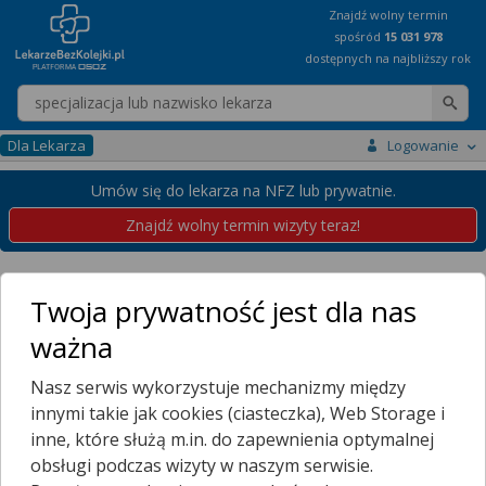
Znajdź wolny termin
spośród
15 031 978
dostępnych na najbliższy rok
Wpisz nazwę lekarza
Dla Lekarza
Logowanie
Umów się do lekarza na NFZ lub prywatnie.
Znajdź wolny termin wizyty teraz!
Placówki
Mazowieckie
Legionowo
Twoja prywatność jest dla nas
Przychodnie w Legionowie
ważna
Wybierz dzielnicę
Nasz serwis wykorzystuje mechanizmy między
BUKOWIEC
innymi takie jak cookies (ciasteczka), Web Storage i
BUKOWIEC DRUGI
inne, które służą m.in. do zapewnienia optymalnej
BUKOWIEC PIERWSZY
obsługi podczas wizyty w naszym serwisie.
CEGIELNIA