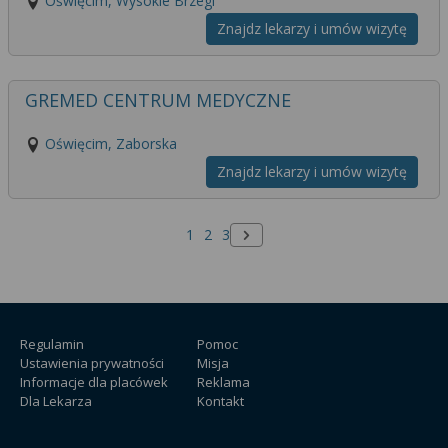
Oświęcim, Wysokie Brzegi
Znajdz lekarzy i umów wizytę
GREMED CENTRUM MEDYCZNE
Oświęcim, Zaborska
Znajdz lekarzy i umów wizytę
1
2
3
Następna strona
Regulamin
Pomoc
Ustawienia prywatności
Misja
Informacje dla placówek
Reklama
Dla Lekarza
Kontakt