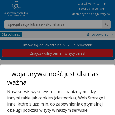
Znajdź wolny termin
spośród
15 051 845
dostępnych na najbliższy rok
Wpisz nazwę lekarza
Dla Lekarza
Logowanie
Umów się do lekarza na NFZ lub prywatnie.
Znajdź wolny termin wizyty teraz!
Placówki
Małopolskie
Oświęcim
Twoja prywatność jest dla nas
Przychodnie w Oświęcimiu
ważna
Wybierz dzielnicę
Nasz serwis wykorzystuje mechanizmy między
BABICE
innymi takie jak cookies (ciasteczka), Web Storage i
BALCARKI
inne, które służą m.in. do zapewnienia optymalnej
BRZEZINKA
obsługi podczas wizyty w naszym serwisie.
DWORY