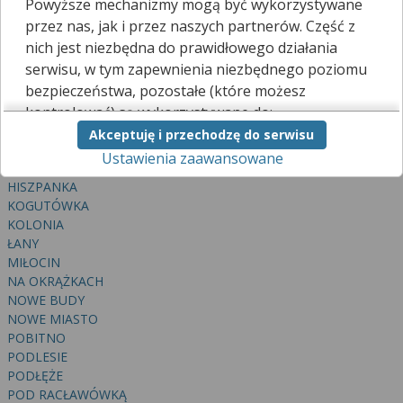
Powyższe mechanizmy mogą być wykorzystywane
BUDZIWÓJ
przez nas, jak i przez naszych partnerów. Część z
CHABKA
nich jest niezbędna do prawidłowego działania
DĘBINA
serwisu, w tym zapewnienia niezbędnego poziomu
DÓŁ
bezpieczeństwa, pozostałe (które możesz
DRABINIANKA
DWORZYSKO
kontrolować) są wykorzystywane do:
GÓRA
Akceptuję i przechodzę do serwisu
obsługi dodatkowych funkcjonalności
GÓRKA
Ustawienia zaawansowane
usprawniających działanie naszego serwisu,
GÓRNA SŁOCINA
analizy tego, w jaki sposób korzystasz z naszej
HISZPANKA
strony,
KOGUTÓWKA
marketingu bezpośredniego i wyświetlania reklam, w
KOLONIA
tym reklam spersonalizowanych,
ŁANY
udostępniania funkcji mediów społecznościowych.
MIŁOCIN
NA OKRĄŻKACH
Kliknij „Akceptuję i przechodzę do serwisu”, aby
NOWE BUDY
wyrazić zgodę na przetwarzanie przez nas i
NOWE MIASTO
naszych partnerów Twoich danych w
POBITNO
powyższych celach.
PODLESIE
PODŁĘŻE
Pamiętaj, że wyrażenie zgody jest dobrowolne, a
POD RACŁAWÓWKĄ