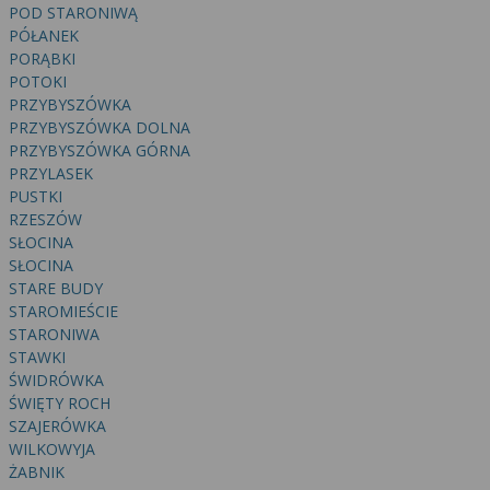
wyrażoną zgodę możesz w każdej chwili cofnąć,
POD STARONIWĄ
możesz też wycofać zgodę na przetwarzanie Twoich
PÓŁANEK
danych tylko w niektórych celach. Jeżeli chcesz
PORĄBKI
dowiedzieć się więcej lub chcesz przeprowadzić
POTOKI
konfigurację szczegółową, to możesz tego dokonać
PRZYBYSZÓWKA
PRZYBYSZÓWKA DOLNA
za pomocą „Ustawień zaawansowanych”.
PRZYBYSZÓWKA GÓRNA
Więcej informacji na temat wykorzystywania
PRZYLASEK
narzędzi zewnętrznych w naszym serwisie
PUSTKI
znajdziesz w Regulaminie Serwisu.
RZESZÓW
SŁOCINA
SŁOCINA
STARE BUDY
STAROMIEŚCIE
STARONIWA
STAWKI
ŚWIDRÓWKA
ŚWIĘTY ROCH
SZAJERÓWKA
WILKOWYJA
ŻABNIK