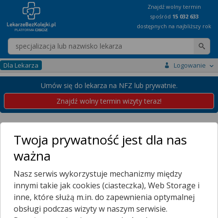
Znajdź wolny termin
spośród
15 032 633
dostępnych na najbliższy rok
Wpisz nazwę lekarza
Dla Lekarza
Logowanie
Umów się do lekarza na NFZ lub prywatnie.
Znajdź wolny termin wizyty teraz!
Placówki
Podkarpackie
Rzeszów
Pustki
Twoja prywatność jest dla nas
Przychodnie w Rzeszowie
ważna
Pustki
Nasz serwis wykorzystuje mechanizmy między
Wybierz dzielnicę
innymi takie jak cookies (ciasteczka), Web Storage i
BARANÓWKA
inne, które służą m.in. do zapewnienia optymalnej
BIAŁA
obsługi podczas wizyty w naszym serwisie.
BUDY