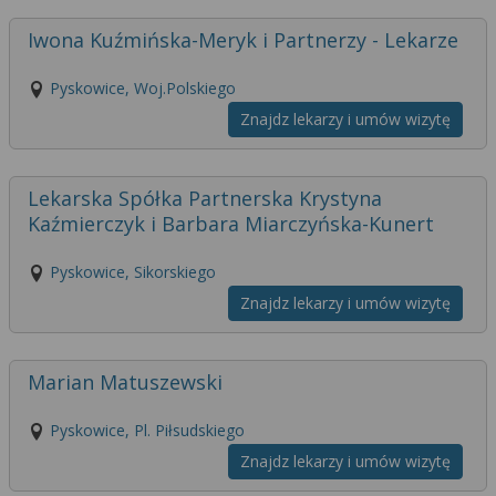
wyrażoną zgodę możesz w każdej chwili cofnąć,
możesz też wycofać zgodę na przetwarzanie Twoich
Iwona Kuźmińska-Meryk i Partnerzy - Lekarze
danych tylko w niektórych celach. Jeżeli chcesz
dowiedzieć się więcej lub chcesz przeprowadzić
Pyskowice, Woj.Polskiego
konfigurację szczegółową, to możesz tego dokonać
Znajdz lekarzy i umów wizytę
za pomocą „Ustawień zaawansowanych”.
Więcej informacji na temat wykorzystywania
narzędzi zewnętrznych w naszym serwisie
Lekarska Spółka Partnerska Krystyna
znajdziesz w Regulaminie Serwisu.
Kaźmierczyk i Barbara Miarczyńska-Kunert
Pyskowice, Sikorskiego
Znajdz lekarzy i umów wizytę
Marian Matuszewski
Pyskowice, Pl. Piłsudskiego
Znajdz lekarzy i umów wizytę