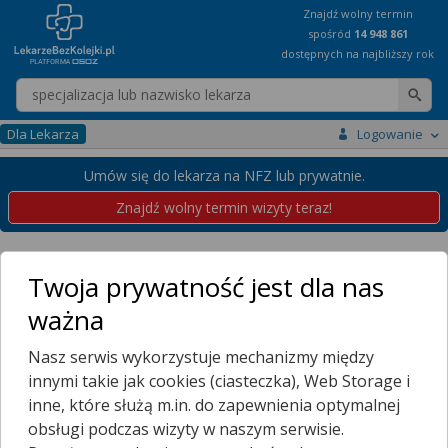
Znajdź wolny termin
spośród
14 948 861
dostępnych na najbliższy rok
Wpisz nazwę lekarza
Dla Lekarza
Logowanie
Umów się do lekarza na NFZ lub prywatnie.
Znajdź wolny termin wizyty teraz!
Placówki
Śląskie
Pyskowice
Twoja prywatność jest dla nas
Przychodnie w Pyskowicach
ważna
Wybierz dzielnicę
Nasz serwis wykorzystuje mechanizmy między
CZERWIONKA
innymi takie jak cookies (ciasteczka), Web Storage i
DZIERŻNO
inne, które służą m.in. do zapewnienia optymalnej
MIKUSZOWINA
obsługi podczas wizyty w naszym serwisie.
PYSKOWICE