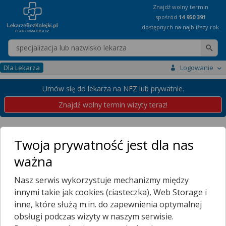
Znajdź wolny termin
spośród
14 950 391
dostępnych na najbliższy rok
Wpisz nazwę lekarza
Dla Lekarza
Logowanie
Umów się do lekarza na NFZ lub prywatnie.
Znajdź wolny termin wizyty teraz!
Placówki
Zachodniopomorskie
Resko
Twoja prywatność jest dla nas
Przychodnie w Resku
ważna
Wybierz dzielnicę
Nasz serwis wykorzystuje mechanizmy między
RESKO
innymi takie jak cookies (ciasteczka), Web Storage i
Więcej Miejscowości...
inne, które służą m.in. do zapewnienia optymalnej
W Resku nie znaleziono placówek udostępniających rejestrację
obsługi podczas wizyty w naszym serwisie.
online.