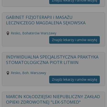
wyrażoną zgodę możesz w każdej chwili cofnąć,
Znajdz lekarzy i umów wizytę
możesz też wycofać zgodę na przetwarzanie Twoich
danych tylko w niektórych celach. Jeżeli chcesz
GABINET FIZJOTERAPII i MASAŻU
dowiedzieć się więcej lub chcesz przeprowadzić
LECZNICZEGO MAGDALENA SĘKOWSKA
konfigurację szczegółową, to możesz tego dokonać
za pomocą „Ustawień zaawansowanych”.
Resko, Bohaterów Warszawy
Więcej informacji na temat wykorzystywania
Znajdz lekarzy i umów wizytę
narzędzi zewnętrznych w naszym serwisie
znajdziesz w Regulaminie Serwisu.
INDYWIDUALNA SPECJALISTYCZNA PRAKTYKA
STOMATOLOGICZNA PIOTR LITWIN
Resko, Boh. Warszawy
Znajdz lekarzy i umów wizytę
MARCIN KOŁODZIEJSKI NIEPUBLICZNY ZAKŁAD
OPIEKI ZDROWOTNEJ "LEK-STOMED"