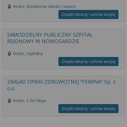
Resko, Bohaterów Monte Cassino
Znajdz lekarzy i umów wizytę
SAMODZIELNY PUBLICZNY SZPITAL
REJONOWY W NOWOGARDZIE
Resko, Szpitalna
Znajdz lekarzy i umów wizytę
ZAKŁAD OPIEKI ZDROWOTNEJ "FEMINA" Sp. z
o.o.
Resko, 1-Go Maja
Znajdz lekarzy i umów wizytę