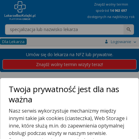
Znajdź wolny termin
spośród
14 963 697
dostępnych na najbliższy rok
Wpisz nazwę lekarza
Dla Lekarza
Logowanie
Umów się do lekarza na NFZ lub prywatnie.
Znajdź wolny termin wizyty teraz!
Placówki
Kujawsko-Pomorskie
Szubin
Twoja prywatność jest dla nas
Przychodnie w Szubinie
ważna
Wybierz dzielnicę
Nasz serwis wykorzystuje mechanizmy między
DZIEKANKA
innymi takie jak cookies (ciasteczka), Web Storage i
RAJ
inne, które służą m.in. do zapewnienia optymalnej
SZUBIN
obsługi podczas wizyty w naszym serwisie.
ZAMEK