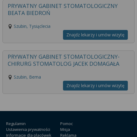
PRYWATNY GABINET STOMATOLOGICZNY
BEATA BIEDROŃ
Szubin, Tysiąclecia
Znajdz lekarzy i umów wizytę
PRYWATNY GABINET STOMATOLOGICZNY-
CHIRURG STOMATOLOG JACEK DOMAGAŁA
Szubin, Bema
Znajdz lekarzy i umów wizytę
Regulamin
Pomoc
Ustawienia prywatności
Misja
Informacje dla placówek
Reklama