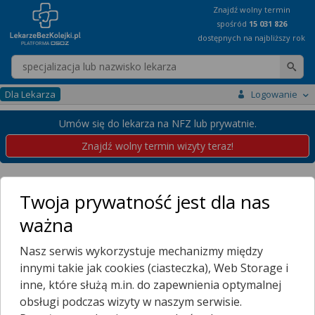
Znajdź wolny termin
spośród
15 031 826
dostępnych na najbliższy rok
Wpisz nazwę lekarza
Dla Lekarza
Logowanie
Umów się do lekarza na NFZ lub prywatnie.
Znajdź wolny termin wizyty teraz!
Placówki
Podlaskie
Tykocin
Twoja prywatność jest dla nas
Przychodnie w Tykocinie
ważna
Wybierz dzielnicę
Nasz serwis wykorzystuje mechanizmy między
KACZOROWO
innymi takie jak cookies (ciasteczka), Web Storage i
NOWE MIASTO
inne, które służą m.in. do zapewnienia optymalnej
PĘTOWO
obsługi podczas wizyty w naszym serwisie.
TYKOCIN