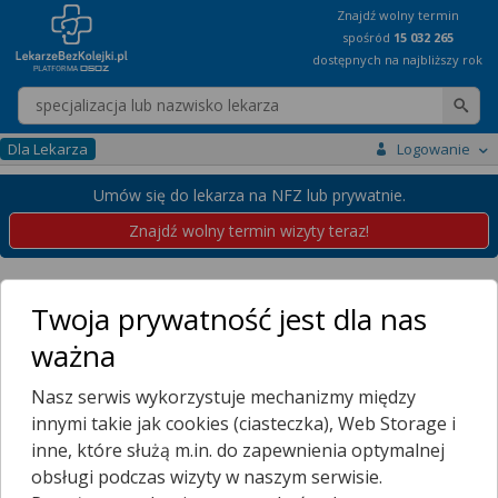
Znajdź wolny termin
spośród
15 032 265
dostępnych na najbliższy rok
Wpisz nazwę lekarza
Dla Lekarza
Logowanie
Umów się do lekarza na NFZ lub prywatnie.
Znajdź wolny termin wizyty teraz!
Placówki
Mazowieckie
Warszawa
Twoja prywatność jest dla nas
Przychodnie w Warszawie
ważna
Wybierz dzielnicę
Nasz serwis wykorzystuje mechanizmy między
WARSZAWA
innymi takie jak cookies (ciasteczka), Web Storage i
Więcej Miejscowości...
inne, które służą m.in. do zapewnienia optymalnej
obsługi podczas wizyty w naszym serwisie.
31
32
33
...
36
Poprzednia strona
Następna strona