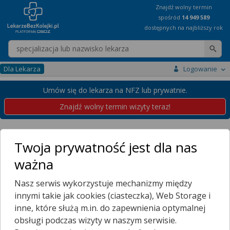
Znajdź wolny termin
spośród
14 949 589
dostępnych na najbliższy rok
Wpisz nazwę lekarza
Dla Lekarza
Logowanie
Umów się do lekarza na NFZ lub prywatnie.
Znajdź wolny termin wizyty teraz!
Placówki
Zachodniopomorskie
Węgorzyno
Twoja prywatność jest dla nas
Przychodnie w Węgorzynie
ważna
Wybierz dzielnicę
Nasz serwis wykorzystuje mechanizmy między
WĘGORZYNO
innymi takie jak cookies (ciasteczka), Web Storage i
Więcej Miejscowości...
inne, które służą m.in. do zapewnienia optymalnej
W Węgorzynie nie znaleziono placówek udostępniających
obsługi podczas wizyty w naszym serwisie.
rejestrację online.