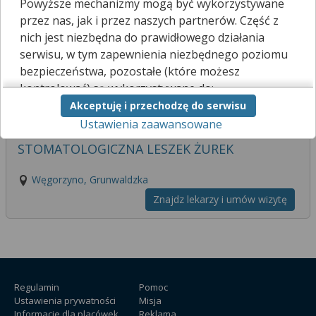
Powyższe mechanizmy mogą być wykorzystywane
przez nas, jak i przez naszych partnerów. Część z
BALTICMED PRZYCHODNIA Sp. z o.o.
nich jest niezbędna do prawidłowego działania
serwisu, w tym zapewnienia niezbędnego poziomu
Węgorzyno, Grunwaldzka
bezpieczeństwa, pozostałe (które możesz
Znajdz lekarzy i umów wizytę
kontrolować) są wykorzystywane do:
Akceptuję i przechodzę do serwisu
obsługi dodatkowych funkcjonalności
Ustawienia zaawansowane
usprawniających działanie naszego serwisu,
INDYWIDUALNA PRAKTYKA
analizy tego, w jaki sposób korzystasz z naszej
STOMATOLOGICZNA LESZEK ŻUREK
strony,
marketingu bezpośredniego i wyświetlania reklam, w
Węgorzyno, Grunwaldzka
tym reklam spersonalizowanych,
udostępniania funkcji mediów społecznościowych.
Znajdz lekarzy i umów wizytę
Kliknij „Akceptuję i przechodzę do serwisu”, aby
wyrazić zgodę na przetwarzanie przez nas i
naszych partnerów Twoich danych w
powyższych celach.
Regulamin
Pomoc
Pamiętaj, że wyrażenie zgody jest dobrowolne, a
Ustawienia prywatności
Misja
Informacje dla placówek
Reklama