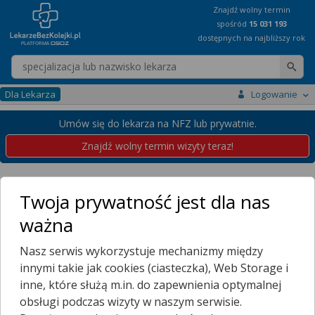
Znajdź wolny termin
spośród
15 031 193
dostępnych na najbliższy rok
Wpisz nazwę lekarza
Dla Lekarza
Logowanie
Umów się do lekarza na NFZ lub prywatnie.
Znajdź wolny termin wizyty teraz!
Placówki
Zachodniopomorskie
Szczecin
Pogodno
Twoja prywatność jest dla nas
Przychodnie w Szczecinie
ważna
Pogodno
Nasz serwis wykorzystuje mechanizmy między
Wybierz dzielnicę
innymi takie jak cookies (ciasteczka), Web Storage i
BABIN
inne, które służą m.in. do zapewnienia optymalnej
BARNUCIN
obsługi podczas wizyty w naszym serwisie.
BEZRZECZE