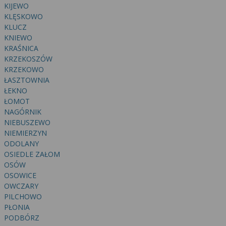
wyrażoną zgodę możesz w każdej chwili cofnąć,
KIJEWO
możesz też wycofać zgodę na przetwarzanie Twoich
KLĘSKOWO
danych tylko w niektórych celach. Jeżeli chcesz
KLUCZ
dowiedzieć się więcej lub chcesz przeprowadzić
KNIEWO
konfigurację szczegółową, to możesz tego dokonać
KRAŚNICA
KRZEKOSZÓW
za pomocą „Ustawień zaawansowanych”.
KRZEKOWO
Więcej informacji na temat wykorzystywania
ŁASZTOWNIA
narzędzi zewnętrznych w naszym serwisie
ŁEKNO
znajdziesz w Regulaminie Serwisu.
ŁOMOT
NAGÓRNIK
NIEBUSZEWO
NIEMIERZYN
ODOLANY
OSIEDLE ZAŁOM
OSÓW
OSOWICE
OWCZARY
PILCHOWO
PŁONIA
PODBÓRZ