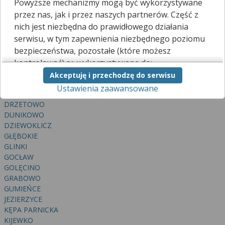
Powyższe mechanizmy mogą być wykorzystywane
BŁĘDÓW
przez nas, jak i przez naszych partnerów. Część z
BOLESZYCE
nich jest niezbędna do prawidłowego działania
BOLINKO
serwisu, w tym zapewnienia niezbędnego poziomu
BUKOWO
bezpieczeństwa, pozostałe (które możesz
BYSTRZYK
CIEŚNIK
kontrolować) są wykorzystywane do:
CIESZYCE
Akceptuję i przechodzę do serwisu
obsługi dodatkowych funkcjonalności
DĄBIE
Ustawienia zaawansowane
usprawniających działanie naszego serwisu,
DOLINA
analizy tego, w jaki sposób korzystasz z naszej
DRZETOWO
strony,
DUNIKOWO
marketingu bezpośredniego i wyświetlania reklam, w
DZIEWOKLICZ
tym reklam spersonalizowanych,
GŁĘBOKIE
udostępniania funkcji mediów społecznościowych.
GLINKI
GOCŁAW
Kliknij „Akceptuję i przechodzę do serwisu”, aby
GOLĘCINO
wyrazić zgodę na przetwarzanie przez nas i
GRABOWO
naszych partnerów Twoich danych w
GUMIEŃCE
powyższych celach.
JEZIERZYCE
KĘPA PARNICKA
Pamiętaj, że wyrażenie zgody jest dobrowolne, a
KIJEWKO