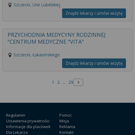
Szczecin, Unii Lubelskiej
Znajdz lekarzy i umów wizytę
PRZYCHODNIA MEDYCYNY RODZINNEJ
"CENTRUM MEDYCZNE "VITA"
Szczecin, Łukasińskiego
Znajdz lekarzy i umów wizytę
1
2
...
29
Następna strona
Regulamin
Pomoc
Ustawienia prywatności
Misja
Informacje dla placówek
Reklama
Dla Lekarza
Kontakt