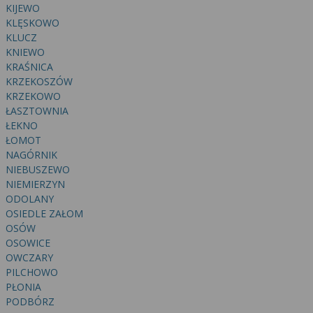
wyrażoną zgodę możesz w każdej chwili cofnąć,
KIJEWO
możesz też wycofać zgodę na przetwarzanie Twoich
KLĘSKOWO
danych tylko w niektórych celach. Jeżeli chcesz
KLUCZ
dowiedzieć się więcej lub chcesz przeprowadzić
KNIEWO
konfigurację szczegółową, to możesz tego dokonać
KRAŚNICA
KRZEKOSZÓW
za pomocą „Ustawień zaawansowanych”.
KRZEKOWO
Więcej informacji na temat wykorzystywania
ŁASZTOWNIA
narzędzi zewnętrznych w naszym serwisie
ŁEKNO
znajdziesz w Regulaminie Serwisu.
ŁOMOT
NAGÓRNIK
NIEBUSZEWO
NIEMIERZYN
ODOLANY
OSIEDLE ZAŁOM
OSÓW
OSOWICE
OWCZARY
PILCHOWO
PŁONIA
PODBÓRZ