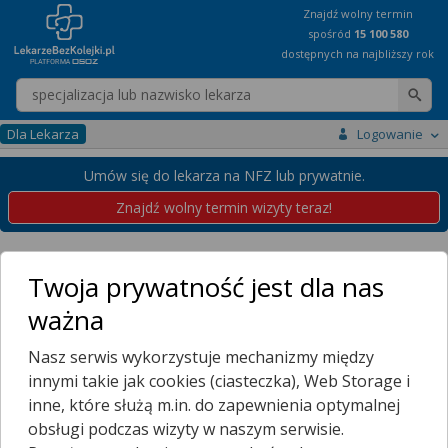
Znajdź wolny termin
spośród
15 100 580
dostępnych na najbliższy rok
Wpisz nazwę lekarza
Dla Lekarza
Logowanie
Umów się do lekarza na NFZ lub prywatnie.
Znajdź wolny termin wizyty teraz!
Placówki
Zachodniopomorskie
Szczecin
Zdroje
Twoja prywatność jest dla nas
Przychodnie w Szczecinie
ważna
Zdroje
Nasz serwis wykorzystuje mechanizmy między
Wybierz dzielnicę
innymi takie jak cookies (ciasteczka), Web Storage i
BABIN
inne, które służą m.in. do zapewnienia optymalnej
BARNUCIN
obsługi podczas wizyty w naszym serwisie.
BEZRZECZE