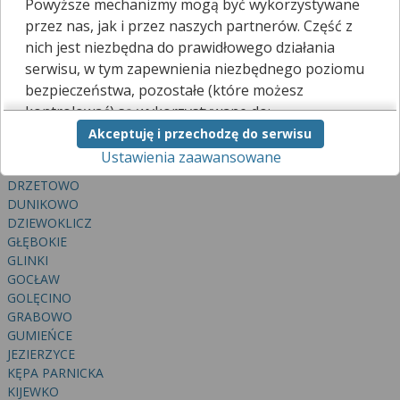
Powyższe mechanizmy mogą być wykorzystywane
BŁĘDÓW
przez nas, jak i przez naszych partnerów. Część z
BOLESZYCE
nich jest niezbędna do prawidłowego działania
BOLINKO
serwisu, w tym zapewnienia niezbędnego poziomu
BUKOWO
bezpieczeństwa, pozostałe (które możesz
BYSTRZYK
CIEŚNIK
kontrolować) są wykorzystywane do:
CIESZYCE
Akceptuję i przechodzę do serwisu
obsługi dodatkowych funkcjonalności
DĄBIE
Ustawienia zaawansowane
usprawniających działanie naszego serwisu,
DOLINA
analizy tego, w jaki sposób korzystasz z naszej
DRZETOWO
strony,
DUNIKOWO
marketingu bezpośredniego i wyświetlania reklam, w
DZIEWOKLICZ
tym reklam spersonalizowanych,
GŁĘBOKIE
udostępniania funkcji mediów społecznościowych.
GLINKI
GOCŁAW
Kliknij „Akceptuję i przechodzę do serwisu”, aby
GOLĘCINO
wyrazić zgodę na przetwarzanie przez nas i
GRABOWO
naszych partnerów Twoich danych w
GUMIEŃCE
powyższych celach.
JEZIERZYCE
KĘPA PARNICKA
Pamiętaj, że wyrażenie zgody jest dobrowolne, a
KIJEWKO