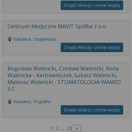
Znajdz lekarzy i umów wizytę
Centrum Medyczne MAVIT Spółka z o.o.
Katowice, Szopienicka
Znajdz lekarzy i umów wizytę
Bogusław Walencki, Czesław Walencki, Anna
Walencka - Karbowniczek, Łukasz Walencki,
Mateusz Walencki - STOMATOLOGIA WAMED
S.C.
Katowice, Pogodna
Znajdz lekarzy i umów wizytę
1
2
...
23
Następna strona