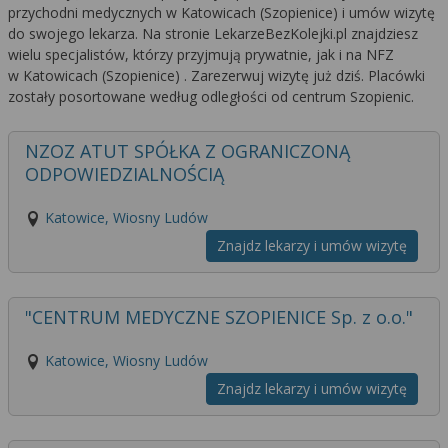
przychodni medycznych w Katowicach (Szopienice) i umów wizytę
do swojego lekarza. Na stronie LekarzeBezKolejki.pl znajdziesz
wielu specjalistów, którzy przyjmują prywatnie, jak i na NFZ
w Katowicach (Szopienice) . Zarezerwuj wizytę już dziś. Placówki
zostały posortowane według odległości od centrum Szopienic.
NZOZ ATUT SPÓŁKA Z OGRANICZONĄ
ODPOWIEDZIALNOŚCIĄ
Katowice, Wiosny Ludów
Znajdz lekarzy i umów wizytę
"CENTRUM MEDYCZNE SZOPIENICE Sp. z o.o."
Katowice, Wiosny Ludów
Znajdz lekarzy i umów wizytę