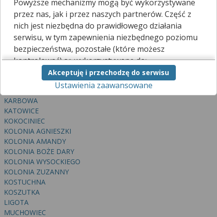
Powyższe mechanizmy mogą być wykorzystywane
BRYNÓW
przez nas, jak i przez naszych partnerów. Część z
BUROWIEC
nich jest niezbędna do prawidłowego działania
CEGIELNIA MURCKI
serwisu, w tym zapewnienia niezbędnego poziomu
DĄB
bezpieczeństwa, pozostałe (które możesz
DĄBRÓWKA MAŁA
DOLINA TRZECH STAWÓW
kontrolować) są wykorzystywane do:
GISZOWIEC
Akceptuję i przechodzę do serwisu
obsługi dodatkowych funkcjonalności
JANÓW
Ustawienia zaawansowane
usprawniających działanie naszego serwisu,
JÓZEFOWIEC
analizy tego, w jaki sposób korzystasz z naszej
KARBOWA
strony,
KATOWICE
marketingu bezpośredniego i wyświetlania reklam, w
KOKOCINIEC
tym reklam spersonalizowanych,
KOLONIA AGNIESZKI
udostępniania funkcji mediów społecznościowych.
KOLONIA AMANDY
KOLONIA BOŻE DARY
Kliknij „Akceptuję i przechodzę do serwisu”, aby
KOLONIA WYSOCKIEGO
wyrazić zgodę na przetwarzanie przez nas i
KOLONIA ZUZANNY
naszych partnerów Twoich danych w
KOSTUCHNA
powyższych celach.
KOSZUTKA
LIGOTA
Pamiętaj, że wyrażenie zgody jest dobrowolne, a
MUCHOWIEC