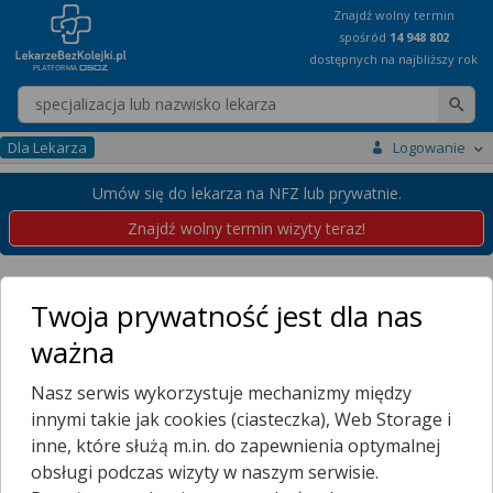
Znajdź wolny termin
spośród
14 948 802
dostępnych na najbliższy rok
Wpisz nazwę lekarza
Dla Lekarza
Logowanie
Umów się do lekarza na NFZ lub prywatnie.
Znajdź wolny termin wizyty teraz!
Placówki
Śląskie
Katowice
Szopienice
Twoja prywatność jest dla nas
Przychodnie w Katowicach
ważna
Szopienice
Nasz serwis wykorzystuje mechanizmy między
Wybierz dzielnicę
innymi takie jak cookies (ciasteczka), Web Storage i
BEDEROWIEC
inne, które służą m.in. do zapewnienia optymalnej
BOGUCICE
obsługi podczas wizyty w naszym serwisie.
BORKI