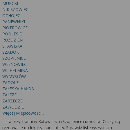
wyrażoną zgodę możesz w każdej chwili cofnąć,
MURCKI
możesz też wycofać zgodę na przetwarzanie Twoich
NIKISZOWIEC
danych tylko w niektórych celach. Jeżeli chcesz
OCHOJEC
dowiedzieć się więcej lub chcesz przeprowadzić
PANEWNIKI
konfigurację szczegółową, to możesz tego dokonać
PIOTROWICE
PODLESIE
za pomocą „Ustawień zaawansowanych”.
ROŹDZIEŃ
Więcej informacji na temat wykorzystywania
STAWISKA
narzędzi zewnętrznych w naszym serwisie
SZADOK
znajdziesz w Regulaminie Serwisu.
SZOPIENICE
WEŁNOWIEC
WILHELMINA
WYMYSŁÓW
ZADOLE
ZAŁĘSKA HAŁDA
ZAŁĘŻE
ZARZECZE
ZAWODZIE
Więcej Miejscowości...
Lista przychodni w Katowicach (Szopienice) umożliwi Ci szybką
rezerwację do lekarza specjalisty. Sprawdź listę wszystkich